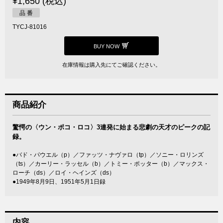
¥1,650 (税込)
品 番
TYCJ-81016
BUY NOW
在庫情報は購入先にてご確認ください。
商品紹介
驚愕の〈ウン・ポコ・ロコ〉3連発に始まる悲劇の天才のピークの記
録。
●バド・パウエル（p）／ファッツ・ナヴァロ（tp）／ソニー・ロリンズ
（ts）／カーリー・ラッセル（b）／トミー・ポッター（b）／マックス・
ローチ（ds）／ロイ・ヘインズ（ds）
●1949年8月9日、1951年5月1日録
内容