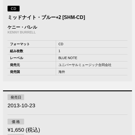
CD
ミッドナイト・ブルー+2 [SHM-CD]
ケニー・バレル
KENNY BURRELL
フォーマット
CD
組み枚数
1
レーベル
BLUE NOTE
発売元
ユニバーサルミュージック合同会社
発売国
海外
発売日
2013-10-23
価 格
¥1,650 (税込)