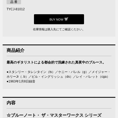
品 番
TYCJ-81012
BUY NOW
在庫情報は購入先にてご確認ください。
商品紹介
最高のギタリストによる都会的で洗練された真夜中のブルース。
●スタンリー・タレンタイン（ts）／ケニー・バレル（g）／メイジャー・
ホリーJr（. b）／ビル・イングリッシュ（ds）／レイ・バレット（cga）
●1963年1月8日録音
内容
☆ブルーノート・ ザ・マスターワークス シリーズ