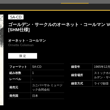
SA-CD
ゴールデン・サークルのオーネット・コールマン Vol
[SHM仕様]
オーネット・コールマン
Ornette Coleman
限 定
フォーマット
SA-CD
録音年
1965年12
組み枚数
1
ストックホ
録音場所
ルデン・サ
レーベル
-
録音方式
ライヴ録音
ユニバーサル ミュージ
発売元
ック合同会社
発売国
日本