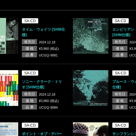
SA-CD
SA-CD
タイム・ウェイツ [SHM仕
エンピリアン
様]
[SHM仕様]
発売日
発売日
2024.12.18
2024
価 格
価 格
¥3,960 (税込)
¥3,
品 番
品 番
UCGQ-9081
UCG
SA-CD
SA-CD
ソニー・クラーク・トリ
ブルース・ウォ
オ [SHM仕様]
仕様]
発売日
発売日
2024.12.18
2024
価 格
価 格
¥3,960 (税込)
¥3,
品 番
品 番
UCGQ-9084
UCG
SA-CD
SA-CD
ポイント・オブ・デパー
サンフランシス