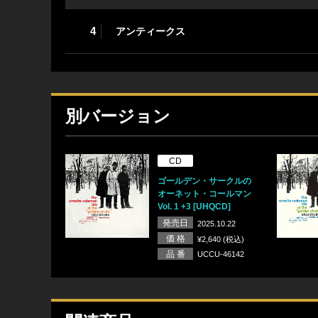
4
アンティークス
別バージョン
CD
ゴールデン・サークルの
オーネット・コールマン
Vol. 1 +3 [UHQCD]
発売日
2025.10.22
価 格
¥2,640 (税込)
品 番
UCCU-46142