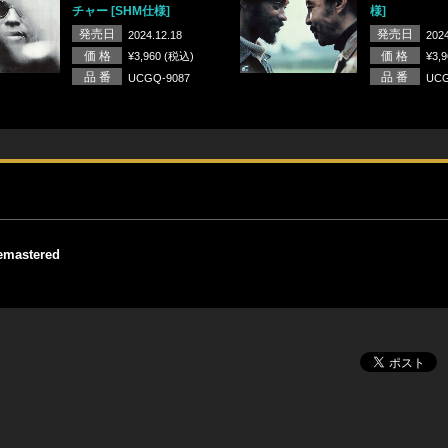
チャー [SHM仕様]
様]
発売日
発売日
2024.12.18
2024
価 格
価 格
¥3,960 (税込)
¥3,
品 番
品 番
UCGQ-9087
UCG
astered