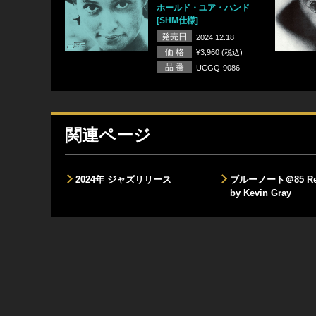
ホールド・ユア・ハンド
[SHM仕様]
発売日
2024.12.18
価 格
¥3,960 (税込)
品 番
UCGQ-9086
関連ページ
2024年 ジャズリリース
ブルーノート＠85 Rem
by Kevin Gray