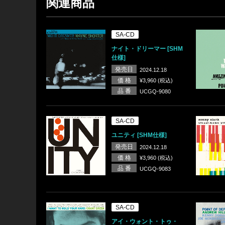
関連商品
SA-CD
ナイト・ドリーマー [SHM
仕様]
発売日
2024.12.18
価 格
¥3,960 (税込)
品 番
UCGQ-9080
SA-CD
ユニティ [SHM仕様]
発売日
2024.12.18
価 格
¥3,960 (税込)
品 番
UCGQ-9083
SA-CD
アイ・ウォント・トゥ・