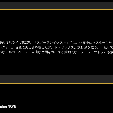
説の復活ライヴ第2弾。「スノーフレイクス～」では、休養中にマスターした
ング」は、音色に美しさを増したアルト・サックスが妖しさを放つ。一転し
巧なアルコ・ベース、自由な空間を創出する躍動的なモフェットのドラムも
ction 第2弾