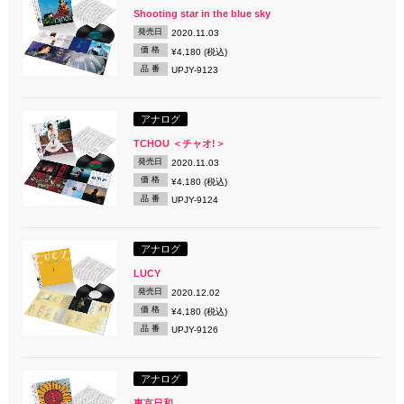
Shooting star in the blue sky
発売日
2020.11.03
価 格
¥4,180 (税込)
品 番
UPJY-9123
アナログ
TCHOU ＜チャオ!＞
発売日
2020.11.03
価 格
¥4,180 (税込)
品 番
UPJY-9124
アナログ
LUCY
発売日
2020.12.02
価 格
¥4,180 (税込)
品 番
UPJY-9126
アナログ
東京日和