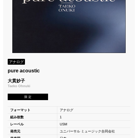
アナログ
pure acoustic
大貫妙子
Taeko Ohnuki
限 定
フォーマット
アナログ
組み枚数
1
レーベル
USM
発売元
ユニバーサル ミュージック合同会社