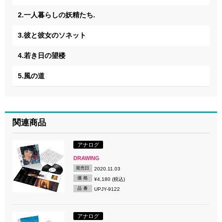
2.一人暮らしの妖精たち.
3.彼と彼女のソネット
4.若き日の望楼
5.風の道
関連商品
アナログ
DRAWING
発売日
2020.11.03
価 格
¥4,180 (税込)
品 番
UPJY-9122
アナログ