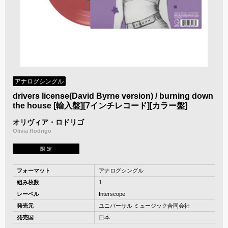
アナログシングル
drivers license(David Byrne version) / burning down
the house [輸入盤][7インチレコード][カラー盤]
オリヴィア・ロドリゴ
Olivia Rodrigo
限 定
フォーマット
アナログシングル
組み枚数
1
レーベル
Interscope
発売元
ユニバーサル ミュージック合同会社
発売国
日本