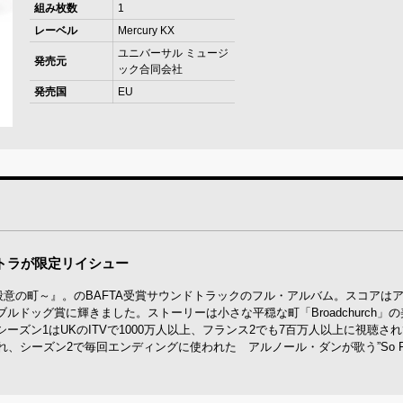
組み枚数
1
レーベル
Mercury KX
ユニバーサル ミュージ
発売元
ック合同会社
発売国
EU
トラが限定リイシュー
殺意の町～』。のBAFTA受賞サウンドトラックのフル・アルバム。スコアは
ドッグ賞に輝きました。ストーリーは小さな平穏な町「Broadchurch」
ズン1はUKのITVで1000万人以上、フランス2でも7百万人以上に視聴さ
、シーズン2で毎回エンディングに使われた アルノール・ダンが歌う”So Fa