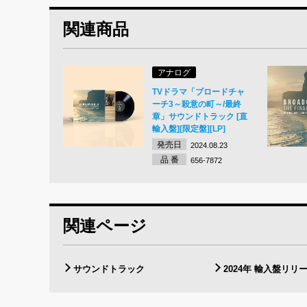
関連商品
アナログ
TVドラマ「ブロードチャ
ーチ3～殺意の町～/最終
章」サウンドトラック [直
輸入盤][限定盤][LP]
発売日
2024.08.23
品 番
656-7872
関連ページ
サウンドトラック
2024年 輸入盤リリ