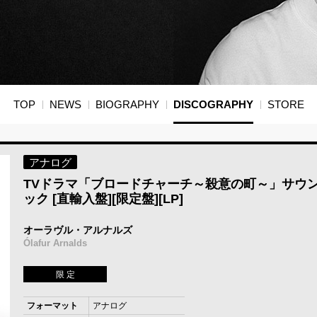
TOP
NEWS
BIOGRAPHY
DISCOGRAPHY
STORE
アナログ
TVドラマ「ブロードチャーチ～殺意の町～」サウ
ック [直輸入盤][限定盤][LP]
オーラヴル・アルナルズ
Ólafur Arnalds
限 定
フォーマット
アナログ