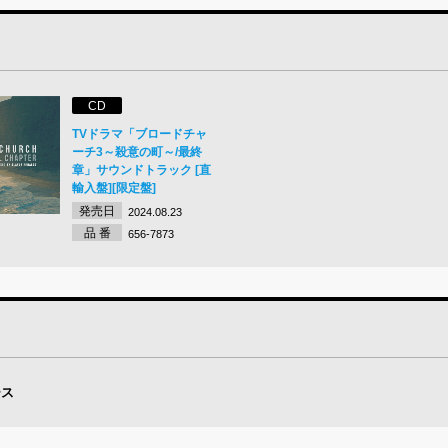
CD
TVドラマ「ブロードチャ
ーチ3～殺意の町～/最終
章」サウンドトラック [直
輸入盤][限定盤]
発売日
2024.08.23
品 番
656-7873
ース