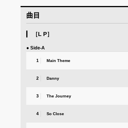
曲目
［L P］
● Side-A
1
Main Theme
2
Danny
3
The Journey
4
So Close