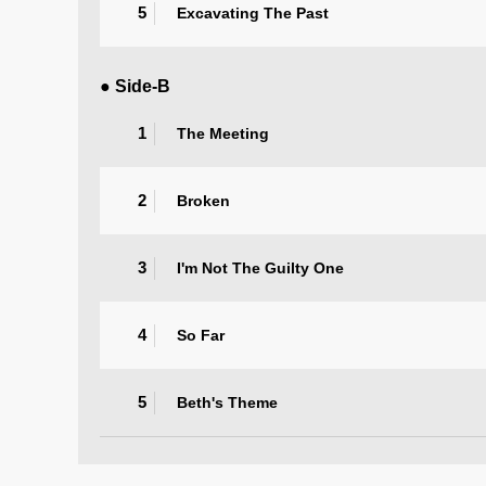
5
Excavating The Past
● Side-B
1
The Meeting
2
Broken
3
I'm Not The Guilty One
4
So Far
5
Beth's Theme