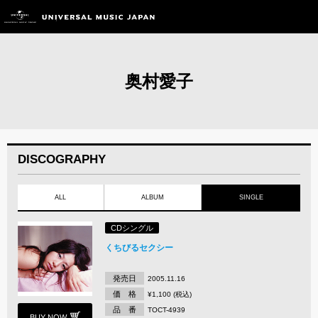
奥村愛子
DISCOGRAPHY
ALL
ALBUM
SINGLE
CDシングル
くちびるセクシー
発売日
2005.11.16
価 格
¥1,100 (税込)
品 番
TOCT-4939
BUY NOW