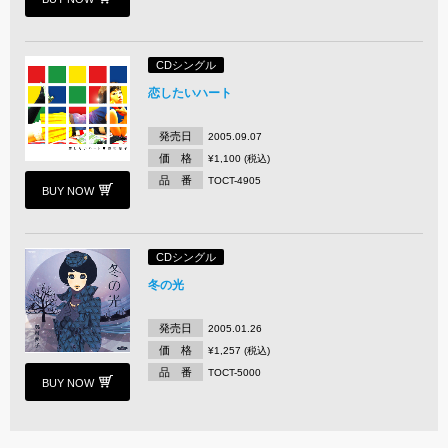
CDシングル
恋したいハート
発売日
2005.09.07
価 格
¥1,100 (税込)
品 番
TOCT-4905
BUY NOW
CDシングル
冬の光
発売日
2005.01.26
価 格
¥1,257 (税込)
品 番
TOCT-5000
BUY NOW