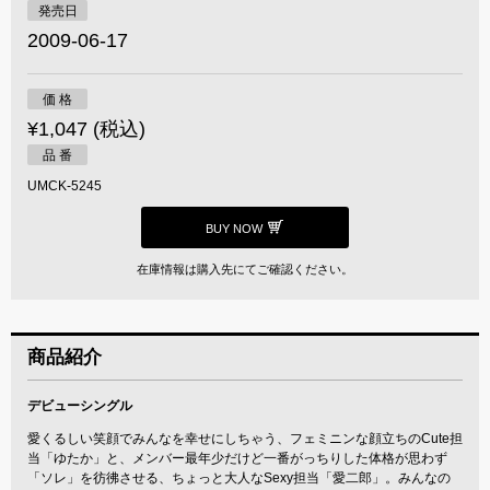
発売日
2009-06-17
価 格
¥1,047 (税込)
品 番
UMCK-5245
BUY NOW
在庫情報は購入先にてご確認ください。
商品紹介
デビューシングル
愛くるしい笑顔でみんなを幸せにしちゃう、フェミニンな顔立ちのCute担
当「ゆたか」と、メンバー最年少だけど一番がっちりした体格が思わず
「ソレ」を彷彿させる、ちょっと大人なSexy担当「愛二郎」。みんなの