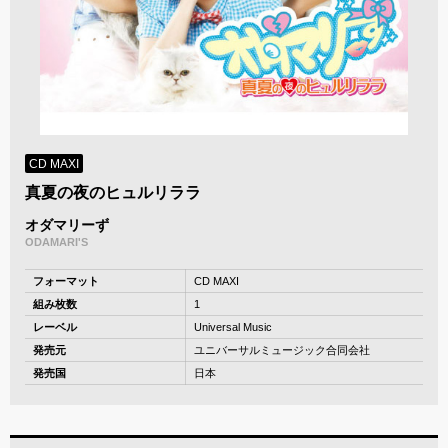
CD MAXI
真夏の夜のヒュルリララ
オダマリーず
ODAMARI'S
フォーマット
CD MAXI
組み枚数
1
レーベル
Universal Music
発売元
ユニバーサルミュージック合同会社
発売国
日本