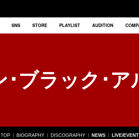
SNS
STORE
PLAYLIST
AUDITION
COMP
ン･ブラック･ア
TOP
BIOGRAPHY
DISCOGRAPHY
NEWS
LIVE/EVENT