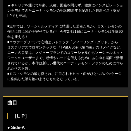
★キャリアを通じて年齢、人種、国籍を問わず、聴衆にインスピレーショ
ンを与えてきたニーナ・シモンの生誕90周年を記念した最新ベスト盤が
LPでも登場。
■近年では、ソーシャルメディアに精通した若者たちが、ミス・シモンの
作品に特に関心を寄せているが、今年2月21日にニーナ・シモンは生誕90
年を迎える！
■エヴァーグリーンで心地よいトラック「フィーリング・グッド」から、
ミステリアスでロマンチックな 「I Put A Spell On You」のリメイクなど、
ニーナの音楽は、メジャーブランドのコマーシャルからソーシャルネット
ワークのユーザーまで、感情やムードを伝えるためにあらゆる場面で活用
されているが、本作は新しい世代のニーナ・シモン・ファンのために作ら
れたベスト盤。
■ミス・シモンの最も愛され、注目されるヒット曲がひとつのパッケージ
に集結した贈り物のようなものとなっている。
曲目
［L P］
● Side-A