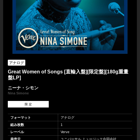
アナログ
Great Women of Songs [直輸入盤][限定盤][180g重量
盤LP]
ニーナ・シモン
Nina Simone
限 定
フォーマット
アナログ
組み枚数
1
レーベル
Verve
発売元
ユニバーサル ミュージック合同会社