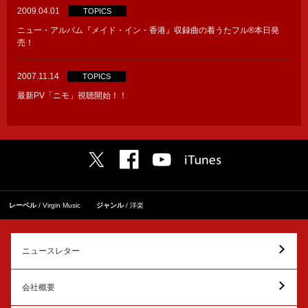
2009.04.01
TOPICS
ニュー・アルバム『メイド・イン・香港』収録曲の着うたフル®本日発
売！
2007.11.14
TOPICS
最新PV「ニモ」視聴開始！！
レーベル
Virgin Music
ジャンル
洋楽
ニュースレター
会社概要