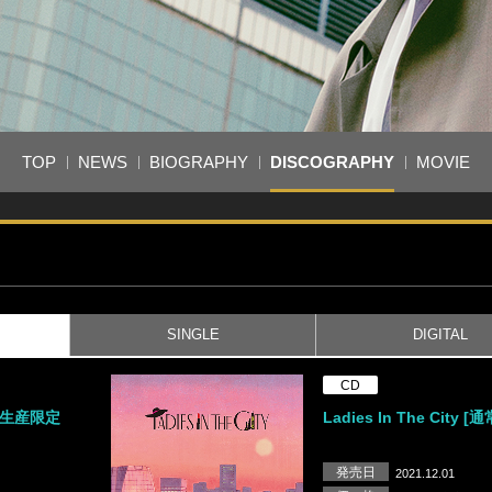
TOP
NEWS
BIOGRAPHY
DISCOGRAPHY
MOVIE
SINGLE
DIGITAL
CD
[初回生産限定
Ladies In The City [
発売日
2021.12.01