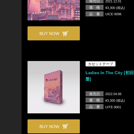
発売日
2021.12.01
価 格
¥3,300 (税込)
品 番
UICE-9096
BUY NOW
カセットテープ
Ladies In The City 
盤]
発売日
2022.04.06
価 格
¥3,300 (税込)
品 番
UITE-9001
BUY NOW