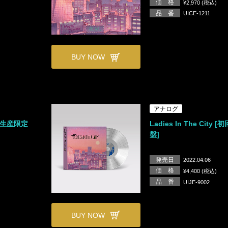
価 格
¥2,970 (税込)
品 番
UICE-1211
BUY NOW
アナログ
[初回生産限定
Ladies In The City
盤]
発売日
2022.04.06
価 格
¥4,400 (税込)
品 番
UIJE-9002
BUY NOW