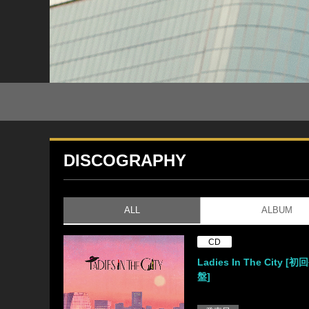
DISCOGRAPHY
ALL
ALBUM
CD
Ladies In The City 
盤]