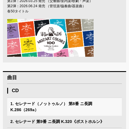
第1弾：2026.03.25 発売 （交響曲/室内楽/歌劇・声楽）
第2弾：2026.06.24 発売 （管弦楽/協奏曲/器楽曲）
各50タイトル
曲目
CD
1. セレナード（ノットゥルノ） 第8番 ニ長調
K.286（269a）
2. セレナード 第9番 ニ長調 K.320《ポストホルン》