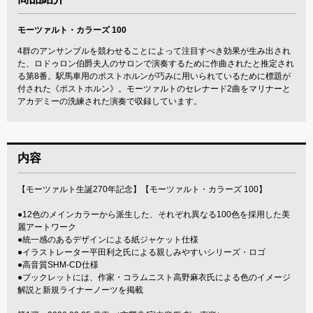
モーツァルト・カラーズ 100
4群のアンサンブルを競わせることによって注目すべき効果が生み出され
た、ロドゥロン伯爵夫人のサロンで演奏するために作曲されたと推定され
る第8番。駅馬車用のポストホルンが巧みに用いられているために標題が
付された《ポストホルン》。モーツァルトのセレナード2曲をマリナーと
アカデミーの洗練された演奏で収録しています。
内容
【モーツァルト生誕270年記念】【モーツァルト・カラーズ 100】
●12色のメインカラーから派生した、それぞれ異なる100色を採用した美
麗アートワーク
●統一感のあるデザインによる紙ジャケット仕様
●イラストレーター平田利之氏による親しみやすいシリーズ・ロゴ
●高音質SHM-CD仕様
●ブックレットには、作家・コラムニスト高野麻衣氏による色のイメージ
解説と新規ライナーノーツを掲載