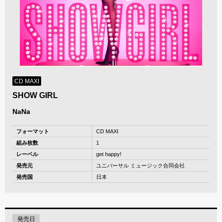
CD MAXI
SHOW GIRL
NaNa
フォーマット
CD MAXI
組み枚数
1
レーベル
get happy!
発売元
ユニバーサル ミュージック合同会社
発売国
日本
発売日