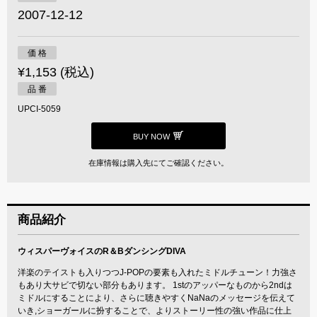
2007-12-12
価 格
¥1,153 (税込)
品 番
UPCI-5059
BUY NOW
在庫情報は購入先にてご確認ください。
商品紹介
ウィスパーヴォイスのR＆BダンシングDIVA
洋楽のテイストも入りつつJ-POPの要素も入れたミドルチューン！力強さ
もあり大サビで切ない部分もあります。 1stのアッパーなものから2ndは
ミドルにすることにより、さらに聴きやすくNaNaのメッセージを伝えて
いき,ショーガールに扮することで、よりストーリー性の強い作品に仕上