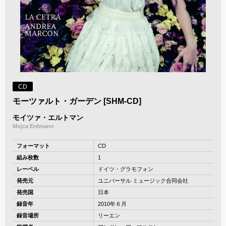
CD
モーツァルト・ガーデン [SHM-CD]
モイツァ・エルトマン
Mojca Erdmann
フォーマット
CD
組み枚数
1
レーベル
ドイツ・グラモフォン
発売元
ユニバーサル ミュージック合同会社
発売国
日本
録音年
2010年６月
録音場所
リーエン