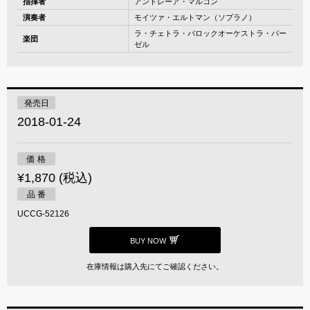
指揮者
アンドレーア・マルコン
演奏者
モイツァ・エルトマン（ソプラノ）
ラ・チェトラ・バロックオーケストラ・バー
楽団
ゼル
発売日
2018-01-24
価 格
¥1,870 (税込)
品 番
UCCG-52126
BUY NOW
在庫情報は購入先にてご確認ください。