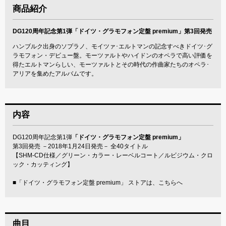
商品紹介
DG120周年記念第1弾「ドイツ・グラモフォン定盤 premium」第3回発売
ハンブルク出身のソプラノ、モイツァ･エルトマンの記念すべきドイツ･グ
ラモフォン・デビュー盤。モーツァルトやハイドンのオペラで高い評価を
得たエルトマンらしい、モーツァルトとその時代の作曲家たちのオペラ･
アリアを集めたアルバムです。
内容
DG120周年記念第1弾
「ドイツ・グラモフォン定盤 premium」
第3回発売 －2018年1月24日発売－ 全40タイトル
【SHM-CD仕様／グリーン・カラー・レーベルコート／ルビジウム・クロ
ック・カッティング】
■
「ドイツ・グラモフォン定盤 premium」 ストアは、こちらへ
曲目