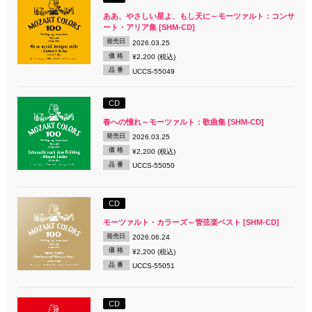
ああ、やさしい星よ、もし天に～モーツァルト：コンサ
ート・アリア集 [SHM-CD]
発売日
2026.03.25
価 格
¥2,200 (税込)
品 番
UCCS-55049
CD
春への憧れ～モーツァルト：歌曲集 [SHM-CD]
発売日
2026.03.25
価 格
¥2,200 (税込)
品 番
UCCS-55050
CD
モーツァルト・カラーズ～管弦楽ベスト [SHM-CD]
発売日
2026.06.24
価 格
¥2,200 (税込)
品 番
UCCS-55051
CD