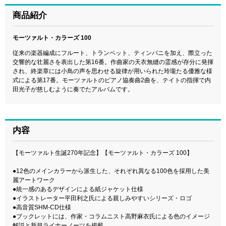
商品紹介
モーツァルト・カラーズ 100
従来の楽器編成にフルート、トランペット、ティンパニを加え、際立った
交響的な壮麗さを表出した第16番。作曲家の天衣無縫の霊感が存分に発揮
され、終楽章には小鳥の声を思わせる旋律が用いられた玲瓏たる優雅な様
式による第17番。モーツァルトのピアノ協奏曲2曲を、テイトの指揮で内
田光子が慈しむように奏でたアルバムです。
内容
【モーツァルト生誕270年記念】【モーツァルト・カラーズ 100】
●12色のメインカラーから派生した、それぞれ異なる100色を採用した美
麗アートワーク
●統一感のあるデザインによる紙ジャケット仕様
●イラストレーター平田利之氏による親しみやすいシリーズ・ロゴ
●高音質SHM-CD仕様
●ブックレットには、作家・コラムニスト高野麻衣氏による色のイメージ
解説と新規ライナーノーツを掲載