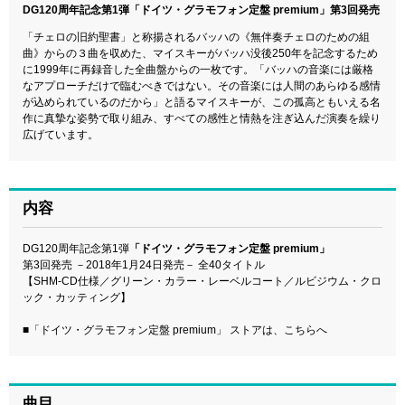
DG120周年記念第1弾「ドイツ・グラモフォン定盤 premium」第3回発売
「チェロの旧約聖書」と称揚されるバッハの《無伴奏チェロのための組
曲》からの３曲を収めた、マイスキーがバッハ没後250年を記念するため
に1999年に再録音した全曲盤からの一枚です。「バッハの音楽には厳格
なアプローチだけで臨むべきではない。その音楽には人間のあらゆる感情
が込められているのだから」と語るマイスキーが、この孤高ともいえる名
作に真摯な姿勢で取り組み、すべての感性と情熱を注ぎ込んだ演奏を繰り
広げています。
内容
DG120周年記念第1弾
「ドイツ・グラモフォン定盤 premium」
第3回発売 －2018年1月24日発売－ 全40タイトル
【SHM-CD仕様／グリーン・カラー・レーベルコート／ルビジウム・クロ
ック・カッティング】
■
「ドイツ・グラモフォン定盤 premium」 ストアは、こちらへ
曲目