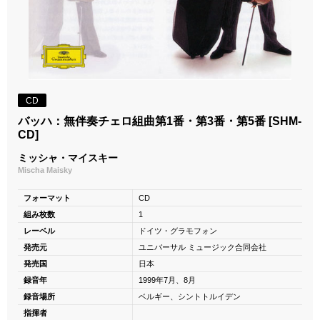
CD
バッハ：無伴奏チェロ組曲第1番・第3番・第5番 [SHM-
CD]
ミッシャ・マイスキー
Mischa Maisky
フォーマット
CD
組み枚数
1
レーベル
ドイツ・グラモフォン
発売元
ユニバーサル ミュージック合同会社
発売国
日本
録音年
1999年7月、8月
録音場所
ベルギー、シントトルイデン
指揮者