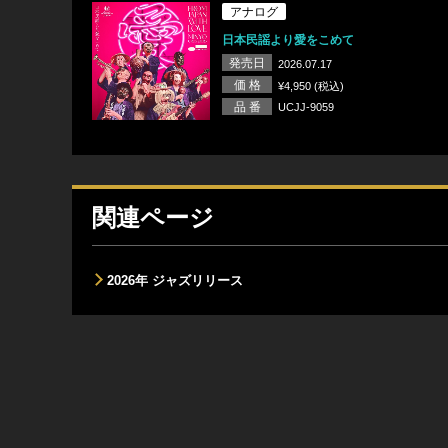
アナログ
日本民謡より愛をこめて
発売日
2026.07.17
価 格
¥4,950 (税込)
品 番
UCJJ-9059
関連ページ
2026年 ジャズリリース