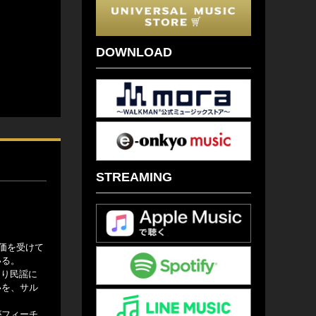
DOWNLOAD
STREAMING
価を受けて
いる。
通り民謡に
いを、サル
がフィーチ