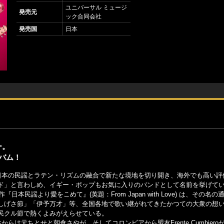
ユニバーサル ミュージ
発売元
ック合同会社
発売国
日本
ー。
バム！
日本の民謡とラテン・リズムの融合で新たな境地を切り開き、海外でも高い評
ド」と言わしめ、イギー・ポップもお気に入りのバンドとして名前を挙げて
民謡より愛をこめて』(英題：From Japan with Love) は、その名の
しげさ節」「伊予万才」等、全国各地で歌い継がれてきたかつての大衆の想
民クル節で熱くよみがえらせている。
は元ちとせと朝倉さやが、そしてコロンビアから盟友Frente Cumbiero