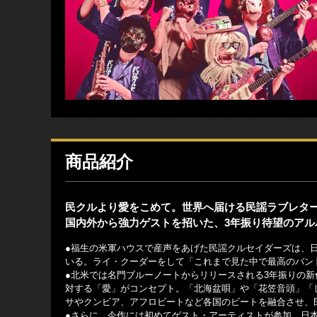
商品紹介
民クルより愛をこめて。世界へ届ける民謡ラブレタ
国内外から強力ゲストを招いた、3年振り待望のアル
●福生の米軍ハウスで産声をあげた民謡クルセイダーズは、
いる。ライ・クーダーをして「これまで見た中で最高のバン
●北米では名門ブルーノートからリリースされる3年振りの新作『日本
対する「愛」がコンセプト。「北海盆唄」や「花笠音頭」「
サやクンビア、アフロビートなど各国のビートを融合させ、
●さらに、今作には初めてゲスト・アーティストが参加。日本から