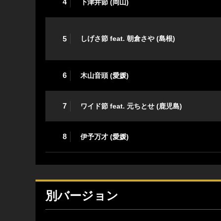
4
下津井節 (岡山)
5
しげさ節 feat. 朝倉さや (島根)
6
木山音頭 (愛媛)
7
ワイド節 feat. 元ちとせ (鹿児島)
8
伊予万才 (愛媛)
別バージョン