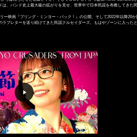
ドは、バンド史上最大級の拡がりを見せ、世界中で日本民謡を布教してきた
、ドキュメンタリー映画『ブリング・ミンヨー・バック！』の公開、そして2022年以降20
のラブレターを送り続けてきた民謡クルセイダーズ。もはやゾーンに入った