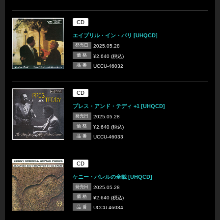
CD
エイプリル・イン・パリ [UHQCD]
発売日
2025.05.28
価 格
¥2,640 (税込)
品 番
UCCU-46032
CD
プレス・アンド・テディ +1 [UHQCD]
発売日
2025.05.28
価 格
¥2,640 (税込)
品 番
UCCU-46033
CD
ケニー・バレルの全貌 [UHQCD]
発売日
2025.05.28
価 格
¥2,640 (税込)
品 番
UCCU-46034