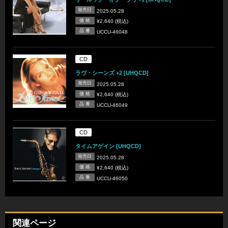
発売日
2025.05.28
価 格
¥2,640 (税込)
品 番
UCCU-46048
CD
ラヴ・シーンズ +2 [UHQCD]
発売日
2025.05.28
価 格
¥2,640 (税込)
品 番
UCCU-46049
CD
タイムアゲイン [UHQCD]
発売日
2025.05.28
価 格
¥2,640 (税込)
品 番
UCCU-46050
関連ページ