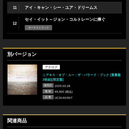
アイ・キャン・シー・ユア・ドリームス
11
セイ・イット～ジョン・コルトレーンに捧ぐ
12
ボーナストラック
別バージョン
アナログ
ニアネス・オブ・ユー：ザ・バラード・ブック [重量盤
2枚組][限定盤]
発売日
2025.03.28
価 格
¥8,800 (税込)
品 番
UCJU-9106/7
関連商品