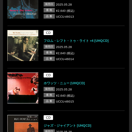
発売日
2025.05.28
価 格
¥2,640 (税込)
品 番
UCCU-46013
CD
フロム・レフト・トゥ・ライト +4 [UHQCD]
発売日
2025.05.28
価 格
¥2,640 (税込)
品 番
UCCU-46014
CD
ホワッツ・ニュー [UHQCD]
発売日
2025.05.28
価 格
¥2,640 (税込)
品 番
UCCU-46015
CD
ジャズ・ジャイアント [UHQCD]
発売日
2025.05.28