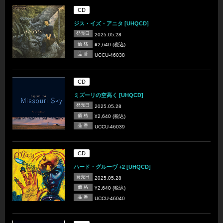
CD
ジス・イズ・アニタ [UHQCD]
発売日
2025.05.28
価 格
¥2,640 (税込)
品 番
UCCU-46038
CD
ミズーリの空高く [UHQCD]
発売日
2025.05.28
価 格
¥2,640 (税込)
品 番
UCCU-46039
CD
ハード・グルーヴ +2 [UHQCD]
発売日
2025.05.28
価 格
¥2,640 (税込)
品 番
UCCU-46040