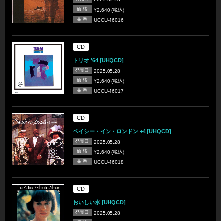
価 格
¥2,640 (税込)
品 番
UCCU-46016
CD
トリオ '64 [UHQCD]
発売日
2025.05.28
価 格
¥2,640 (税込)
品 番
UCCU-46017
CD
ベイシー・イン・ロンドン +4 [UHQCD]
発売日
2025.05.28
価 格
¥2,640 (税込)
品 番
UCCU-46018
CD
おいしい水 [UHQCD]
発売日
2025.05.28