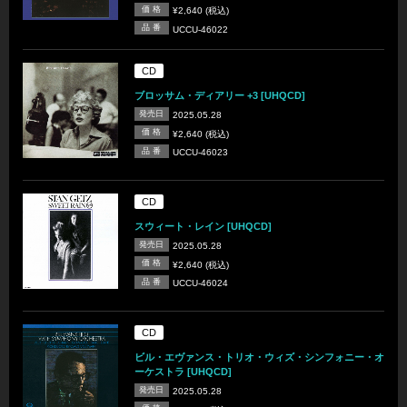
価 格
¥2,640 (税込)
品 番
UCCU-46022
CD
ブロッサム・ディアリー +3 [UHQCD]
発売日
2025.05.28
価 格
¥2,640 (税込)
品 番
UCCU-46023
CD
スウィート・レイン [UHQCD]
発売日
2025.05.28
価 格
¥2,640 (税込)
品 番
UCCU-46024
CD
ビル・エヴァンス・トリオ・ウィズ・シンフォニー・オ
ーケストラ [UHQCD]
発売日
2025.05.28