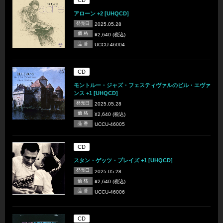
アローン +2 [UHQCD]
発売日
2025.05.28
価 格
¥2,640 (税込)
品 番
UCCU-46004
CD
モントルー・ジャズ・フェスティヴァルのビル・エヴァ
ンス +1 [UHQCD]
発売日
2025.05.28
価 格
¥2,640 (税込)
品 番
UCCU-46005
CD
スタン・ゲッツ・プレイズ +1 [UHQCD]
発売日
2025.05.28
価 格
¥2,640 (税込)
品 番
UCCU-46006
CD