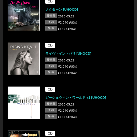
CD
ノクターン [UHQCD]
発売日
2025.05.28
価 格
¥2,640 (税込)
品 番
UCCU-46041
CD
ライヴ・イン・パリ [UHQCD]
発売日
2025.05.28
価 格
¥2,640 (税込)
品 番
UCCU-46042
CD
ガーシュウィン・ワールド +1 [UHQCD]
発売日
2025.05.28
価 格
¥2,640 (税込)
品 番
UCCU-46043
CD