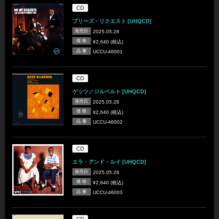
CD
プリーズ・リクエスト [UHQCD]
発売日
2025.05.28
価 格
¥2,640 (税込)
品 番
UCCU-46001
CD
ゲッツ／ジルベルト [UHQCD]
発売日
2025.05.28
価 格
¥2,640 (税込)
品 番
UCCU-46002
CD
エラ・アンド・ルイ [UHQCD]
発売日
2025.05.28
価 格
¥2,640 (税込)
品 番
UCCU-46003
CD