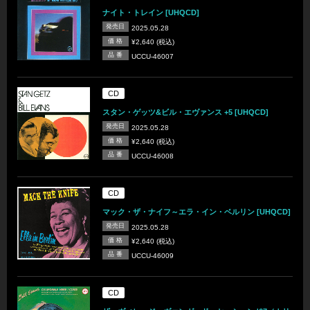
ナイト・トレイン [UHQCD]
発売日
2025.05.28
価 格
¥2,640 (税込)
品 番
UCCU-46007
CD
スタン・ゲッツ&ビル・エヴァンス +5 [UHQCD]
発売日
2025.05.28
価 格
¥2,640 (税込)
品 番
UCCU-46008
CD
マック・ザ・ナイフ～エラ・イン・ベルリン [UHQCD]
発売日
2025.05.28
価 格
¥2,640 (税込)
品 番
UCCU-46009
CD