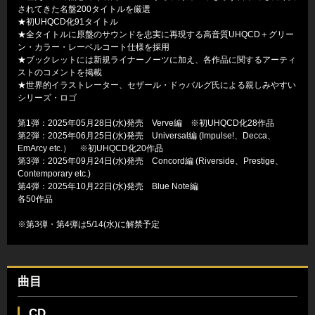
されてきた名盤200タイトルを厳選
★初UHQCD化91タイトル
★全タイトルに原盤のサウンドを忠実に再現する高音質UHQCD＋グリー
ン・カラー・レーベルコート仕様を採用
★ブックレットには新規ライナーノーツに加え、各作品に関するアーティ
ストのコメントを掲載
★世界的イラストレーター、セザール・ドゥバルグ氏による親しみやすい
シリーズ・ロゴ
第1弾：2025年05月28日(水)発売 Verve編 ※初UHQCD化28作品
第2弾：2025年06月25日(水)発売 Universal編 (Impulse!、Decca、
EmArcy etc.） ※初UHQCD化20作品
第3弾：2025年09月24日(水)発売 Concord編 (Riverside、Prestige、
Contemporary etc.)
第4弾：2025年10月22日(水)発売 Blue Note編
各50作品
※第3弾・第4弾は5/14(水)に解禁予定
曲目
CD