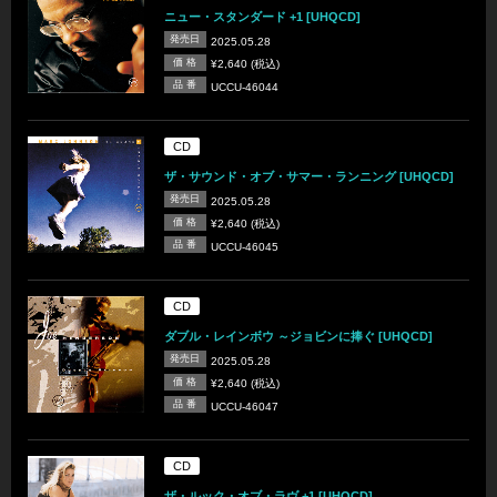
ニュー・スタンダード +1 [UHQCD]
発売日
2025.05.28
価 格
¥2,640 (税込)
品 番
UCCU-46044
CD
ザ・サウンド・オブ・サマー・ランニング [UHQCD]
発売日
2025.05.28
価 格
¥2,640 (税込)
品 番
UCCU-46045
CD
ダブル・レインボウ ～ジョビンに捧ぐ [UHQCD]
発売日
2025.05.28
価 格
¥2,640 (税込)
品 番
UCCU-46047
CD
ザ・ルック・オブ・ラヴ +1 [UHQCD]