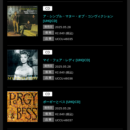
CD
ア・シンプル・マター・オブ・コンヴィクション
[UHQCD]
発売日
2025.05.28
価 格
¥2,640 (税込)
品 番
UCCU-46035
CD
マイ・フェア・レディ [UHQCD]
発売日
2025.05.28
価 格
¥2,640 (税込)
品 番
UCCU-46036
CD
ポーギーとベス [UHQCD]
発売日
2025.05.28
価 格
¥2,640 (税込)
品 番
UCCU-46037