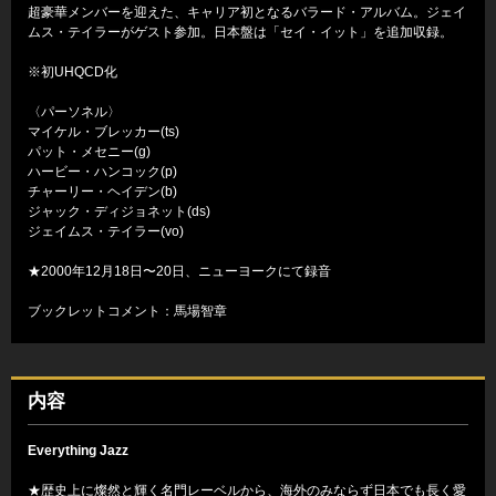
超豪華メンバーを迎えた、キャリア初となるバラード・アルバム。ジェイ
ムス・テイラーがゲスト参加。日本盤は「セイ・イット」を追加収録。
※初UHQCD化
〈パーソネル〉
マイケル・ブレッカー(ts)
パット・メセニー(g)
ハービー・ハンコック(p)
チャーリー・ヘイデン(b)
ジャック・ディジョネット(ds)
ジェイムス・テイラー(vo)
★2000年12月18日〜20日、ニューヨークにて録音
ブックレットコメント：馬場智章
内容
Everything Jazz
★歴史上に燦然と輝く名門レーベルから、海外のみならず日本でも長く愛