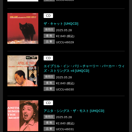
CD
ザ・キャット [UHQCD]
発売日
2025.05.28
価 格
¥2,640 (税込)
品 番
UCCU-46029
CD
エイプリル・イン・パリ～チャーリー・パーカー・ウィ
ズ・ストリングス +4 [UHQCD]
発売日
2025.05.28
価 格
¥2,640 (税込)
品 番
UCCU-46030
CD
アニタ・シングス・ザ・モスト [UHQCD]
発売日
2025.05.28
価 格
¥2,640 (税込)
品 番
UCCU-46031