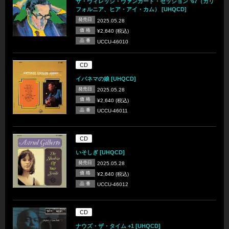
ザ・ヴィレッジ・ヴァンガード・セッション '67（カリ
フォルニア、ヒア・アイ・カム） [UHQCD]
発売日
2025.05.28
価 格
¥2,640 (税込)
品 番
UCCU-46010
CD
イパネマの娘 [UHQCD]
発売日
2025.05.28
価 格
¥2,640 (税込)
品 番
UCCU-46011
CD
いそしぎ [UHQCD]
発売日
2025.05.28
価 格
¥2,640 (税込)
品 番
UCCU-46012
CD
ナウズ・ザ・タイム +1 [UHQCD]