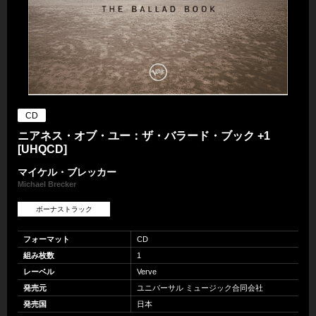
CD
ニアネス・オブ・ユー：ザ・バラード・ブック +1
[UHQCD]
マイケル・ブレッカー
Michael Brecker
ボーナストラック
フォーマット
CD
組み枚数
1
レーベル
Verve
発売元
ユニバーサル ミュージック合同会社
発売国
日本