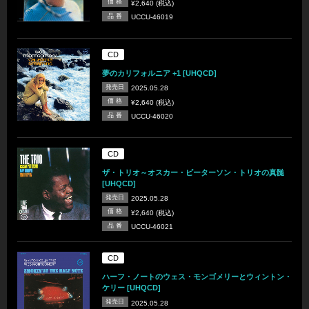
価 格
¥2,640 (税込)
品 番
UCCU-46019
CD
夢のカリフォルニア +1 [UHQCD]
発売日
2025.05.28
価 格
¥2,640 (税込)
品 番
UCCU-46020
CD
ザ・トリオ～オスカー・ピーターソン・トリオの真髄
[UHQCD]
発売日
2025.05.28
価 格
¥2,640 (税込)
品 番
UCCU-46021
CD
ハーフ・ノートのウェス・モンゴメリーとウィントン・
ケリー [UHQCD]
発売日
2025.05.28