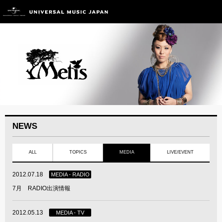
NEWS
ALL
TOPICS
MEDIA
LIVE/EVENT
2012.07.18
MEDIA - RADIO
7月 RADIO出演情報
2012.05.13
MEDIA - TV