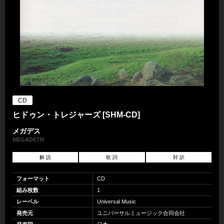
CD
ヒドゥン・トレジャーズ [SHM-CD]
メガデス
MEGADETH
解 説
歌 詞
対 訳
フォーマット
CD
組み枚数
1
レーベル
Universal Music
発売元
ユニバーサルミュージック合同会社