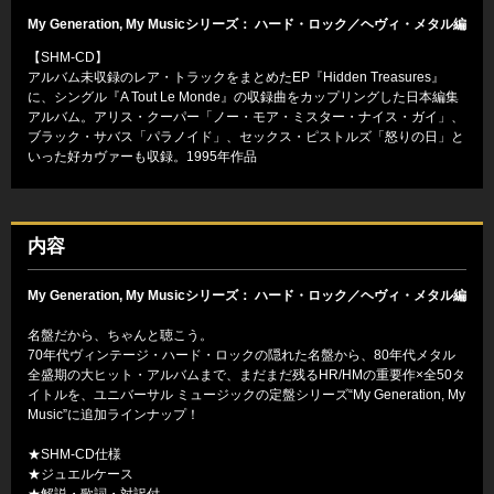
My Generation, My Musicシリーズ： ハード・ロック／ヘヴィ・メタル編
【SHM-CD】
アルバム未収録のレア・トラックをまとめたEP『Hidden Treasures』
に、シングル『A Tout Le Monde』の収録曲をカップリングした日本編集
アルバム。アリス・クーパー「ノー・モア・ミスター・ナイス・ガイ」、
ブラック・サバス「パラノイド」、セックス・ピストルズ「怒りの日」と
いった好カヴァーも収録。1995年作品
内容
My Generation, My Musicシリーズ： ハード・ロック／ヘヴィ・メタル編
名盤だから、ちゃんと聴こう。
70年代ヴィンテージ・ハード・ロックの隠れた名盤から、80年代メタル
全盛期の大ヒット・アルバムまで、まだまだ残るHR/HMの重要作×全50タ
イトルを、ユニバーサル ミュージックの定盤シリーズ“My Generation, My
Music”に追加ラインナップ！
★SHM-CD仕様
★ジュエルケース
★解説・歌詞・対訳付