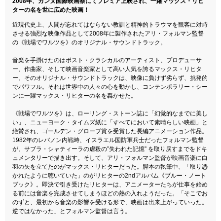
2008年、カンヌ国際映画祭にてプレミア上映され、一躍マックス・リヒ
ターの名を世に広めた映画！
近現代史上、人間が忘れてはならない教訓と精神的トラウマを観客に対峙
させる強烈な映像作品として2008年に製作されたアリ・フォルマン監督
の《戦場でワルツを》のオリジナル・サウンドトラック。
音楽を手掛けたのはポスト・クラシカルのアーティスト、プロデューサ
ー、作曲家、そして映画音楽家として高い人気を誇るマックス・リヒタ
ー。そのオリジナル・サウンドトラックは、映像に負けず劣らず、挑発的
でパワフル。それは世界中の人々の心を動かし、コンテンポラリー・シー
ンに一躍マックス・リヒターの名を轟かせた。
《戦場でワルツを》は、ローリング・ストーン誌に「幻覚的なまでに美し
い」、ニューヨーク・タイムズ紙に「すべてにおいて素晴らしい映画」と
絶賛され、ゴールデン・グローブ賞を受賞した長編アニメーション作品。
1982年のレバノン内戦時、イスラエル国防軍兵士だったフォルマン監督
が、サブラ・シャティーラの虐殺の”失われた記憶” を取り戻すまでをドキ
ュメンタリーで描き出す。そして、アリ・フォルマン監督が映画音楽に白
羽の矢を立てたのがマックス・リヒターだった。脚本の執筆中、「取り憑
かれたように聴いていた」のがリヒターの2ndアルバム《ブルー・ノート
ブック》。即決で引き受けたリヒターは、アニメーターたちが仕事を始め
る前には音楽を完成させてしまうほどの熱の入れようだった。「そこでお
のずと、最初から音楽の影響を受ける形で、映画は出来上がっていった。
逆ではなかった」とフォルマン監督は言う。