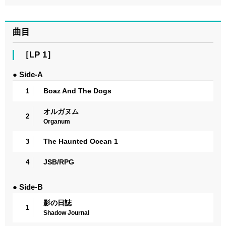
曲目
［LP 1］
● Side-A
Boaz And The Dogs
1
オルガヌム
2
Organum
The Haunted Ocean 1
3
JSB/RPG
4
● Side-B
影の日誌
1
Shadow Journal