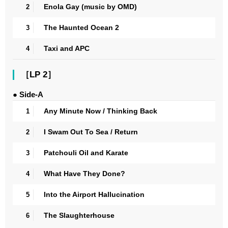
Enola Gay (music by OMD)
2
The Haunted Ocean 2
3
Taxi and APC
4
［LP 2］
● Side-A
Any Minute Now / Thinking Back
1
I Swam Out To Sea / Return
2
Patchouli Oil and Karate
3
What Have They Done?
4
Into the Airport Hallucination
5
The Slaughterhouse
6