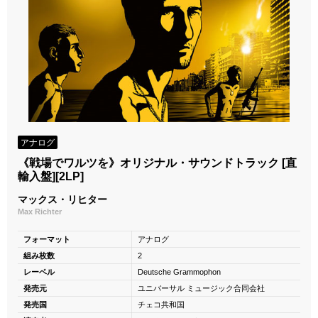
アナログ
《戦場でワルツを》オリジナル・サウンドトラック [直
輸入盤][2LP]
マックス・リヒター
Max Richter
フォーマット
アナログ
組み枚数
2
レーベル
Deutsche Grammophon
発売元
ユニバーサル ミュージック合同会社
発売国
チェコ共和国