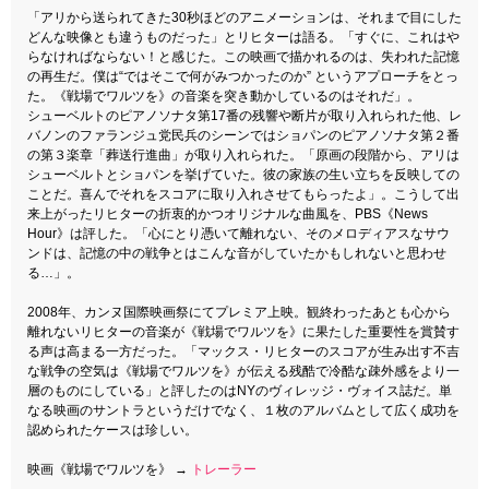
「アリから送られてきた30秒ほどのアニメーションは、それまで目にした
どんな映像とも違うものだった」とリヒターは語る。「すぐに、これはや
らなければならない！と感じた。この映画で描かれるのは、失われた記憶
の再生だ。僕は“ではそこで何がみつかったのか” というアプローチをとっ
た。《戦場でワルツを》の音楽を突き動かしているのはそれだ」。
シューベルトのピアノソナタ第17番の残響や断片が取り入れられた他、レ
バノンのファランジュ党民兵のシーンではショパンのピアノソナタ第２番
の第３楽章「葬送行進曲」が取り入れられた。「原画の段階から、アリは
シューベルトとショパンを挙げていた。彼の家族の生い立ちを反映しての
ことだ。喜んでそれをスコアに取り入れさせてもらったよ」。こうして出
来上がったリヒターの折衷的かつオリジナルな曲風を、PBS《News
Hour》は評した。「心にとり憑いて離れない、そのメロディアスなサウ
ンドは、記憶の中の戦争とはこんな音がしていたかもしれないと思わせ
る…」。
2008年、カンヌ国際映画祭にてプレミア上映。観終わったあとも心から
離れないリヒターの音楽が《戦場でワルツを》に果たした重要性を賞賛す
る声は高まる一方だった。「マックス・リヒターのスコアが生み出す不吉
な戦争の空気は《戦場でワルツを》が伝える残酷で冷酷な疎外感をより一
層のものにしている」と評したのはNYのヴィレッジ・ヴォイス誌だ。単
なる映画のサントラというだけでなく、１枚のアルバムとして広く成功を
認められたケースは珍しい。
映画《戦場でワルツを》 →
トレーラー