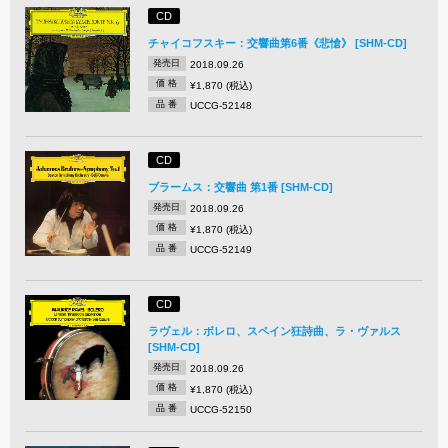
CD
チャイコフスキー：交響曲第6番《悲愴》 [SHM-CD]
発売日
2018.09.26
価 格
¥1,870 (税込)
品 番
UCCG-52148
CD
ブラームス：交響曲 第1番 [SHM-CD]
発売日
2018.09.26
価 格
¥1,870 (税込)
品 番
UCCG-52149
CD
ラヴェル：ボレロ、スペイン狂詩曲、ラ・ヴァルス
[SHM-CD]
発売日
2018.09.26
価 格
¥1,870 (税込)
品 番
UCCG-52150