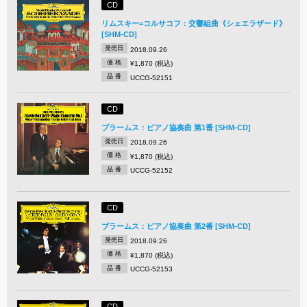
CD
リムスキー=コルサコフ：交響組曲《シェエラザード》
[SHM-CD]
発売日
2018.09.26
価 格
¥1,870 (税込)
品 番
UCCG-52151
CD
ブラームス：ピアノ協奏曲 第1番 [SHM-CD]
発売日
2018.09.26
価 格
¥1,870 (税込)
品 番
UCCG-52152
CD
ブラームス：ピアノ協奏曲 第2番 [SHM-CD]
発売日
2018.09.26
価 格
¥1,870 (税込)
品 番
UCCG-52153
CD