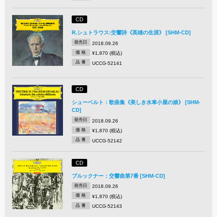
CD
R.シュトラウス:交響詩《英雄の生涯》 [SHM-CD]
発売日
2018.09.26
価 格
¥1,870 (税込)
品 番
UCCG-52141
CD
シューベルト：歌曲集《美しき水車小屋の娘》 [SHM-
CD]
発売日
2018.09.26
価 格
¥1,870 (税込)
品 番
UCCG-52142
CD
ブルックナー：交響曲第7番 [SHM-CD]
発売日
2018.09.26
価 格
¥1,870 (税込)
品 番
UCCG-52143