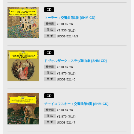
CD
マーラー：交響曲第3番 [SHM-CD]
発売日
2018.09.26
価 格
¥2,530 (税込)
品 番
UCCG-52144/5
CD
ドヴォルザーク：スラヴ舞曲集 [SHM-CD]
発売日
2018.09.26
価 格
¥1,870 (税込)
品 番
UCCG-52146
CD
チャイコフスキー：交響曲第4番 [SHM-CD]
発売日
2018.09.26
価 格
¥1,870 (税込)
品 番
UCCG-52147