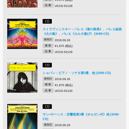
品 番
UCCG-52128
CD
ストラヴィンスキー：バレエ《春の祭典》、バレエ組曲
《火の鳥》、バレエ《カルタ遊び》 [SHM-CD]
発売日
2018.09.26
価 格
¥1,870 (税込)
品 番
UCCG-52129
CD
ショパン：ピアノ・ソナタ第3番、他 [SHM-CD]
発売日
2018.09.26
価 格
¥1,870 (税込)
品 番
UCCG-52130
CD
サン=サーンス：交響曲第3番《オルガン付》他 [SHM-
CD]
発売日
2018.09.26