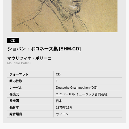
CD
ショパン：ポロネーズ集 [SHM-CD]
マウリツィオ・ポリーニ
Maurizio Pollini
フォーマット
CD
組み枚数
1
レーベル
Deutsche Grammophon (DG)
発売元
ユニバーサル ミュージック合同会社
発売国
日本
録音年
1975年11月
録音場所
ウィーン