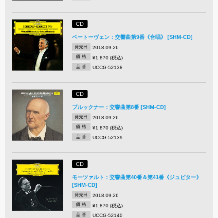
CD
ベートーヴェン：交響曲第9番《合唱》 [SHM-CD]
発売日
2018.09.26
価 格
¥1,870 (税込)
品 番
UCCG-52138
CD
ブルックナー：交響曲第8番 [SHM-CD]
発売日
2018.09.26
価 格
¥1,870 (税込)
品 番
UCCG-52139
CD
モーツァルト：交響曲第40番＆第41番《ジュピター》
[SHM-CD]
発売日
2018.09.26
価 格
¥1,870 (税込)
品 番
UCCG-52140