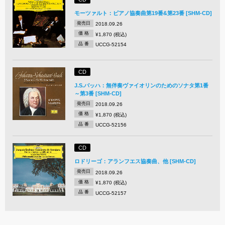
モーツァルト：ピアノ協奏曲第19番&第23番 [SHM-CD]
発売日
2018.09.26
価 格
¥1,870 (税込)
品 番
UCCG-52154
CD
J.S.バッハ：無伴奏ヴァイオリンのためのソナタ第1番
～第3番 [SHM-CD]
発売日
2018.09.26
価 格
¥1,870 (税込)
品 番
UCCG-52156
CD
ロドリーゴ：アランフエス協奏曲、他 [SHM-CD]
発売日
2018.09.26
価 格
¥1,870 (税込)
品 番
UCCG-52157