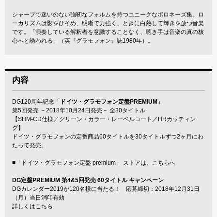
シャープで迷いのない強靭なフォルムを持つユニークなポロネーズ集。ロ
ーカリズムは影をひそめ、明晰で力強く、ときに白熱して輝きを放つ音楽
です。「演奏している解釈者を意識することなく、聴き手は音楽の真の核
心へと誘われる」（英『グラモフォン』誌1980年）。
内容
DG120周年記念
「ドイツ・グラモフォン定盤PREMIUM」
第5回発売 －2018年10月24日発売－ 全30タイトル
【SHM-CD仕様／グリーン・カラー・レーベルコート／HRカッティン
グ】
ドイツ・グラモフォンの定番商品60タイトルを30タイトルずつ2ヶ月にわ
たって発売。
■
「ドイツ・グラモフォン定盤 premium」 ストアは、こちらへ
DG定盤PREMIUM 第4&5回発売 60タイトル キャンペーン
DGカレンダー2019が120名様に当たる！ 応募締切：2018年12月31日
（月）当日消印有効
詳しくはこちら