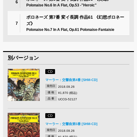
6
Polonaise No.6 In A Flat, Op.53 -"Heroic"
ポロネーズ 第7番 変イ長調 作品61 《幻想ポロネー
7
ズ》
Polonaise No.7 In A Flat, Op.61 Polonaise-Fantaisie
別バージョン
CD
マーラー：交響曲第4番 [SHM-CD]
発売日
2018.09.26
価 格
¥1,870 (税込)
品 番
UCCG-52127
CD
マーラー：交響曲第5番 [SHM-CD]
発売日
2018.09.26
価 格
¥1,870 (税込)