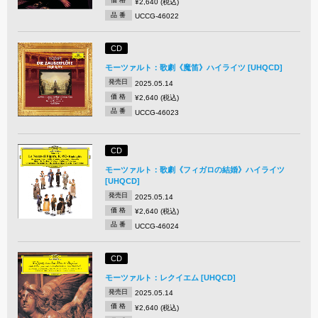
価 格
¥2,640 (税込)
品 番
UCCG-46022
CD
モーツァルト：歌劇《魔笛》ハイライツ [UHQCD]
発売日
2025.05.14
価 格
¥2,640 (税込)
品 番
UCCG-46023
CD
モーツァルト：歌劇《フィガロの結婚》ハイライツ
[UHQCD]
発売日
2025.05.14
価 格
¥2,640 (税込)
品 番
UCCG-46024
CD
モーツァルト：レクイエム [UHQCD]
発売日
2025.05.14
価 格
¥2,640 (税込)