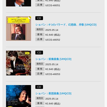
¥2,640 (税込)
品 番
UCCG-46051
CD
ショパン：4つのバラード、幻想曲、舟歌 [UHQCD]
発売日
2025.05.14
価 格
¥2,640 (税込)
品 番
UCCG-46052
CD
ショパン：前奏曲集 [UHQCD]
発売日
2025.05.14
価 格
¥2,640 (税込)
品 番
UCCG-46053
CD
ショパン：夜想曲集 [UHQCD]
発売日
2025.05.14
価 格
¥2,640 (税込)