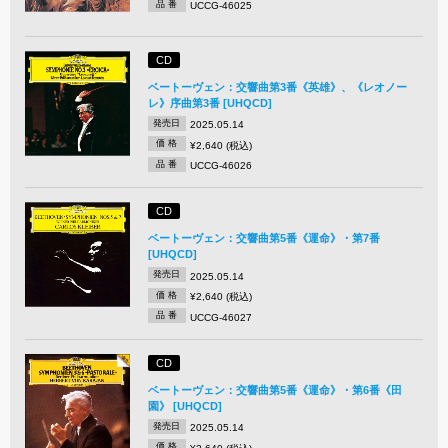
品 番
UCCG-46025
CD
ベートーヴェン：交響曲第3番《英雄》、《レオノー
レ》序曲第3番 [UHQCD]
発売日
2025.05.14
価 格
¥2,640 (税込)
品 番
UCCG-46026
CD
ベートーヴェン：交響曲第5番《運命》・第7番
[UHQCD]
発売日
2025.05.14
価 格
¥2,640 (税込)
品 番
UCCG-46027
CD
ベートーヴェン：交響曲第5番《運命》・第6番《田
園》 [UHQCD]
発売日
2025.05.14
価 格