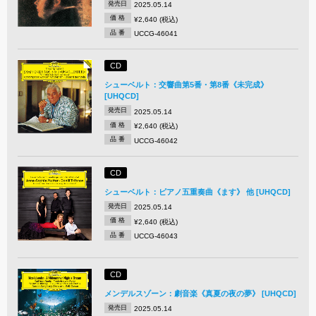
発売日
2025.05.14
価 格
¥2,640 (税込)
品 番
UCCG-46041
CD
シューベルト：交響曲第5番・第8番《未完成》
[UHQCD]
発売日
2025.05.14
価 格
¥2,640 (税込)
品 番
UCCG-46042
CD
シューベルト：ピアノ五重奏曲《ます》 他 [UHQCD]
発売日
2025.05.14
価 格
¥2,640 (税込)
品 番
UCCG-46043
CD
メンデルスゾーン：劇音楽《真夏の夜の夢》 [UHQCD]
発売日
2025.05.14