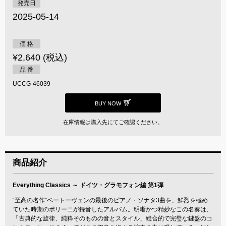
発売日
2025-05-14
価 格
¥2,640 (税込)
品 番
UCCG-46039
BUY NOW
在庫情報は購入先にてご確認ください。
商品紹介
Everything Classics ～ ドイツ・グラモフォン編 第1弾
“至高の名作”ベートーヴェンの最後のピアノ・ソナタ3曲を、鮮烈を極め
ていた時期のポリーニが録音したアルバム。明晰かつ精妙なこの名奏は、
「古典的な旋律、純粋そのものの音とスタイル、総合的で完璧な鍵盤のコ