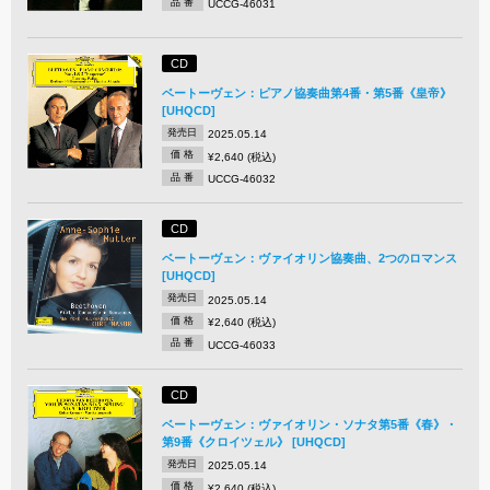
品 番
UCCG-46031
CD
ベートーヴェン：ピアノ協奏曲第4番・第5番《皇帝》
[UHQCD]
発売日
2025.05.14
価 格
¥2,640 (税込)
品 番
UCCG-46032
CD
ベートーヴェン：ヴァイオリン協奏曲、2つのロマンス
[UHQCD]
発売日
2025.05.14
価 格
¥2,640 (税込)
品 番
UCCG-46033
CD
ベートーヴェン：ヴァイオリン・ソナタ第5番《春》・
第9番《クロイツェル》 [UHQCD]
発売日
2025.05.14
価 格
¥2,640 (税込)