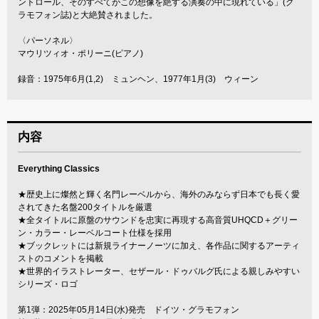
ントロール、そのすべてがこの想像を絶する演奏の中に現れている」(グ
ラモフォン誌)と大絶賛されました。
〈パーソネル〉
マウリツィオ・ポリーニ(ピアノ)
録音：1975年6月(1,2) ミュンヘン、1977年1月(3) ウィーン
内容
Everything Classics
★歴史上に燦然と輝く名門レーベルから、海外のみならず日本でも長く愛
されてきた名盤200タイトルを厳選
★全タイトルに原盤のサウンドを忠実に再現する高音質UHQCD＋グリー
ン・カラー・レーベルコート仕様を採用
★ブックレットには新規ライナーノーツに加え、各作品に関するアーティ
ストのコメントを掲載
★世界的イラストレーター、セザール・ドゥバルグ氏による親しみやすい
シリーズ・ロゴ
第1弾：2025年05月14日(水)発売 ドイツ・グラモフォン