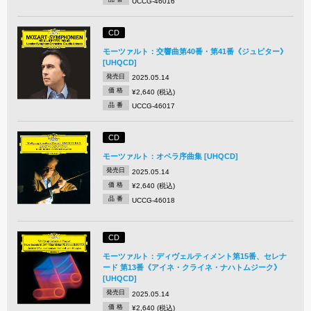
UCCG-46016
CD
モーツァルト：交響曲第40番・第41番《ジュピター》
[UHQCD]
発売日
2025.05.14
価 格
¥2,640 (税込)
品 番
UCCG-46017
CD
モーツァルト：オペラ序曲集 [UHQCD]
発売日
2025.05.14
価 格
¥2,640 (税込)
品 番
UCCG-46018
CD
モーツァルト：ディヴェルティメント第15番、セレナ
ード 第13番《アイネ・クライネ・ナハトムジーク》
[UHQCD]
発売日
2025.05.14
価 格
¥2,640 (税込)