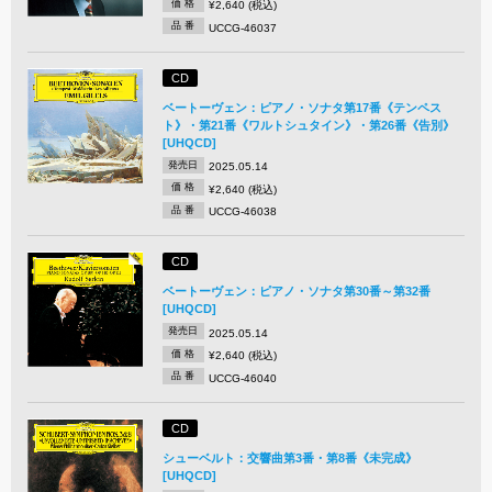
価 格
¥2,640 (税込)
品 番
UCCG-46037
CD
ベートーヴェン：ピアノ・ソナタ第17番《テンペス
ト》・第21番《ワルトシュタイン》・第26番《告別》
[UHQCD]
発売日
2025.05.14
価 格
¥2,640 (税込)
品 番
UCCG-46038
CD
ベートーヴェン：ピアノ・ソナタ第30番～第32番
[UHQCD]
発売日
2025.05.14
価 格
¥2,640 (税込)
品 番
UCCG-46040
CD
シューベルト：交響曲第3番・第8番《未完成》
[UHQCD]