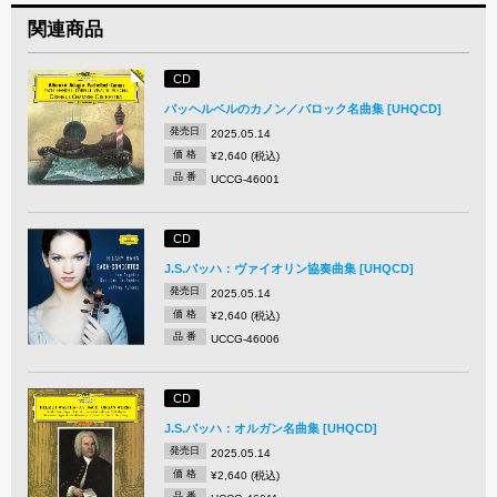
関連商品
CD
パッヘルベルのカノン／バロック名曲集 [UHQCD]
発売日
2025.05.14
価 格
¥2,640 (税込)
品 番
UCCG-46001
CD
J.S.バッハ：ヴァイオリン協奏曲集 [UHQCD]
発売日
2025.05.14
価 格
¥2,640 (税込)
品 番
UCCG-46006
CD
J.S.バッハ：オルガン名曲集 [UHQCD]
発売日
2025.05.14
価 格
¥2,640 (税込)
品 番