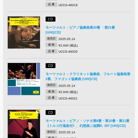
品 番
UCCG-46019
CD
モーツァルト：ピアノ協奏曲第20番 ・第21番
[UHQCD]
発売日
2025.05.14
価 格
¥2,640 (税込)
品 番
UCCG-46020
CD
モーツァルト：クラリネット協奏曲、フルート協奏曲第
2番、ファゴット協奏曲 [UHQCD]
発売日
2025.05.14
価 格
¥2,640 (税込)
品 番
UCCG-46021
CD
モーツァルト：ピアノ・ソナタ第8番・第10番・第11番
《トルコ行進曲付》、幻想曲ニ短調K. 397 [UHQCD]
発売日
2025.05.14