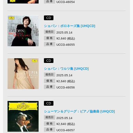
品 番
UCCG-46054
CD
ショパン：ポロネーズ集 [UHQCD]
発売日
2025.05.14
価 格
¥2,640 (税込)
品 番
UCCG-46055
CD
ショパン：ワルツ集 [UHQCD]
発売日
2025.05.14
価 格
¥2,640 (税込)
品 番
UCCG-46056
CD
シューマン＆グリーグ：ピアノ協奏曲 [UHQCD]
発売日
2025.05.14
価 格
¥2,640 (税込)
品 番
UCCG-46057