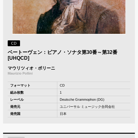
CD
ベートーヴェン：ピアノ・ソナタ第30番～第32番
[UHQCD]
マウリツィオ・ポリーニ
Maurizio Pollini
フォーマット
CD
組み枚数
1
レーベル
Deutsche Grammophon (DG)
発売元
ユニバーサル ミュージック合同会社
発売国
日本