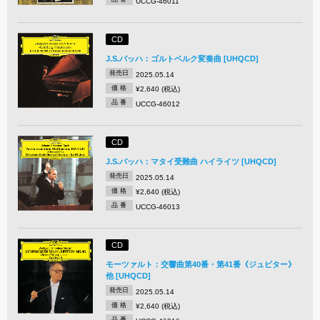
UCCG-46011
CD
J.S.バッハ：ゴルトベルク変奏曲 [UHQCD]
発売日
2025.05.14
価 格
¥2,640 (税込)
品 番
UCCG-46012
CD
J.S.バッハ：マタイ受難曲 ハイライツ [UHQCD]
発売日
2025.05.14
価 格
¥2,640 (税込)
品 番
UCCG-46013
CD
モーツァルト：交響曲第40番・第41番《ジュピター》
他 [UHQCD]
発売日
2025.05.14
価 格
¥2,640 (税込)
品 番