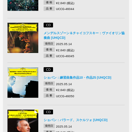
価 格
¥2,640 (税込)
品 番
UCCG-46044
CD
メンデルスゾーン＆チャイコフスキー：ヴァイオリン協
奏曲 [UHQCD]
発売日
2025.05.14
価 格
¥2,640 (税込)
品 番
UCCG-46045
CD
ショパン：練習曲集作品10・作品25 [UHQCD]
発売日
2025.05.14
価 格
¥2,640 (税込)
品 番
UCCG-46050
CD
ショパン：バラード、スケルツォ [UHQCD]
発売日
2025.05.14
価 格