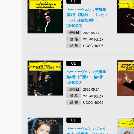
CD
ベートーヴェン：交響曲
第3番《英雄》、《レオノ
ーレ》序曲第3番
[UHQCD]
発売日
2025.05.14
価 格
¥2,640 (税込)
品 番
UCCG-46026
CD
ベートーヴェン：交響曲
第6番《田園》・第8番
[UHQCD]
発売日
2025.05.14
価 格
¥2,640 (税込)
品 番
UCCG-46029
CD
ベートーヴェン：ヴァイ
オリン協奏曲、2つのロマ