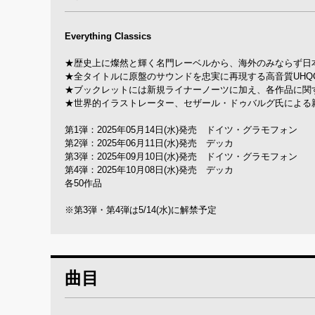
Everything Classics
★歴史上に燦然と輝く名門レーベルから、海外のみならず日本
★全タイトルに原盤のサウンドを忠実に再現する高音質UHQ
★ブックレットには新規ライナーノーツに加え、各作品に関
★世界的イラストレーター、セザール・ドゥバルグ氏による
第1弾：2025年05月14日(水)発売 ドイツ・グラモフォン
第2弾：2025年06月11日(水)発売 デッカ
第3弾：2025年09月10日(水)発売 ドイツ・グラモフォン
第4弾：2025年10月08日(水)発売 デッカ
各50作品
※第3弾・第4弾は5/14(水)に解禁予定
曲目