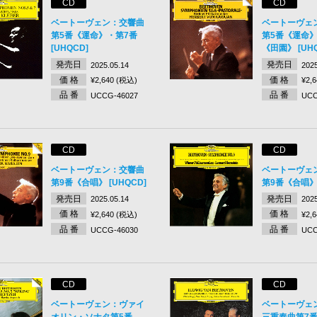
CD
CD
ベートーヴェン：交響曲
ベートーヴェ
第5番《運命》・第7番
第5番《運命》
[UHQCD]
《田園》 [UHQ
発売日
発売日
2025.05.14
2025
価 格
価 格
¥2,640 (税込)
¥2,
品 番
品 番
UCCG-46027
UCC
CD
CD
ベートーヴェン：交響曲
ベートーヴェ
第9番《合唱》 [UHQCD]
第9番《合唱》 
発売日
発売日
2025.05.14
2025
価 格
価 格
¥2,640 (税込)
¥2,
品 番
品 番
UCCG-46030
UCC
CD
CD
ベートーヴェン：ヴァイ
ベートーヴェ
オリン・ソナタ第5番
三重奏曲第7