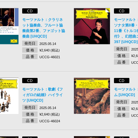
CD
CD
モーツァルト：クラリネ
モーツァルト
ット協奏曲、フルート協
ソナタ第8番・
奏曲第2番、ファゴット協
11番《トルコ
奏曲 [UHQCD]
付》、幻想曲ニ
397 [UHQCD]
発売日
2025.05.14
発売日
2025
価 格
¥2,640 (税込)
価 格
¥2,
品 番
UCCG-46021
品 番
UCC
CD
CD
モーツァルト：歌劇《フ
モーツァルト
ィガロの結婚》ハイライ
ム [UHQCD]
ツ [UHQCD]
発売日
2025
発売日
2025.05.14
価 格
¥2,
価 格
¥2,640 (税込)
品 番
UCC
品 番
UCCG-46024