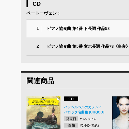
CD
ベートーヴェン：
1
ピアノ協奏曲 第4番 ト長調 作品58
2
ピアノ協奏曲 第5番 変ホ長調 作品73《皇帝
関連商品
CD
パッヘルベルのカノン／
バロック名曲集 [UHQCD]
発売日
2025.05.14
価 格
¥2,640 (税込)