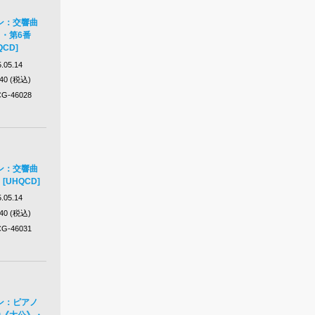
ン：交響曲
・第6番
CD]
.05.14
640 (税込)
G-46028
ン：交響曲
[UHQCD]
.05.14
640 (税込)
G-46031
ン：ピアノ
番《大公》・