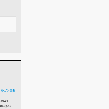
：オルガン名曲
.05.14
640 (税込)