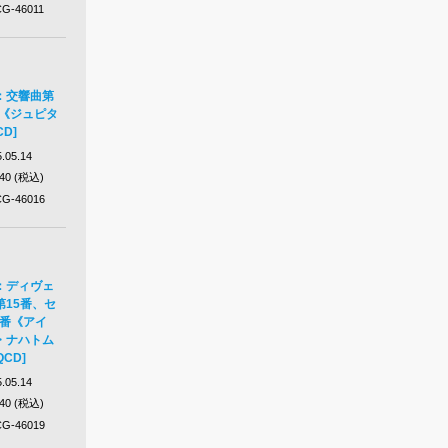
G-46011
：交響曲第
番《ジュピタ
CD]
.05.14
640 (税込)
G-46016
：ディヴェ
15番、セ
3番《アイ
・ナハトム
CD]
.05.14
640 (税込)
G-46019