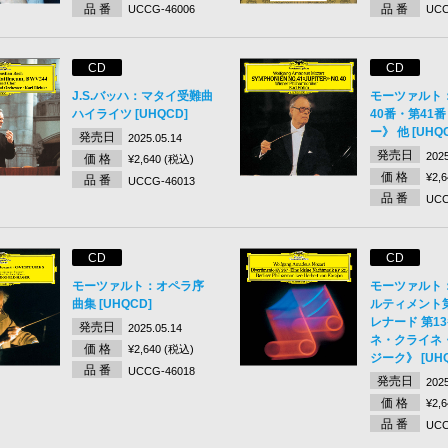
品 番
品 番
UCCG-46006
UCC
CD
CD
J.S.バッハ：マタイ受難曲
モーツァルト
ハイライツ [UHQCD]
40番・第41
ー》 他 [UHQ
発売日
2025.05.14
発売日
2025
価 格
¥2,640 (税込)
価 格
¥2,
品 番
UCCG-46013
品 番
UCC
CD
CD
モーツァルト：オペラ序
モーツァルト
曲集 [UHQCD]
ルティメント第
レナード 第1
発売日
2025.05.14
ネ・クライネ
価 格
¥2,640 (税込)
ジーク》 [UHQ
品 番
UCCG-46018
発売日
2025
価 格
¥2,
品 番
UCC