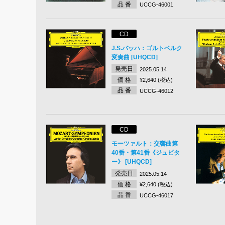
品 番
UCCG-46001
CD
J.S.バッハ：ゴルトベルク
変奏曲 [UHQCD]
発売日
2025.05.14
価 格
¥2,640 (税込)
品 番
UCCG-46012
CD
モーツァルト：交響曲第
40番・第41番《ジュピタ
ー》 [UHQCD]
発売日
2025.05.14
価 格
¥2,640 (税込)
品 番
UCCG-46017