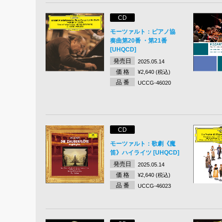
CD
モーツァルト：ピアノ協
奏曲第20番 ・第21番
[UHQCD]
発売日
2025.05.14
価 格
¥2,640 (税込)
品 番
UCCG-46020
CD
モーツァルト：歌劇《魔
笛》ハイライツ [UHQCD]
発売日
2025.05.14
価 格
¥2,640 (税込)
品 番
UCCG-46023