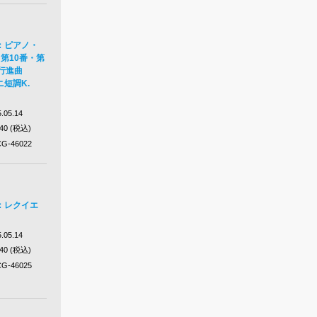
：ピアノ・
第10番・第
行進曲
短調K.
.05.14
640 (税込)
G-46022
：レクイエ
.05.14
640 (税込)
G-46025