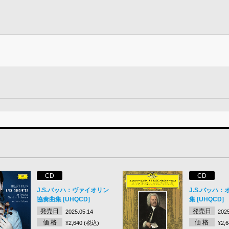
》
CD
CD
J.S.バッハ：ヴァイオリン
J.S.バッハ
協奏曲集 [UHQCD]
集 [UHQCD]
発売日
発売日
2025.05.14
2025
価 格
価 格
¥2,640 (税込)
¥2,