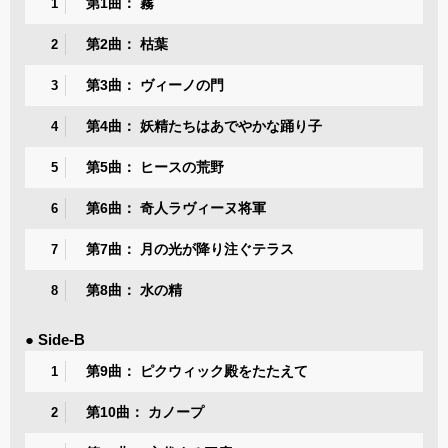
第1曲： 霧
1
第2曲： 枯葉
2
第3曲： ヴィーノの門
3
第4曲： 妖精たちはあでやかな踊り子
4
第5曲： ヒースの荒野
5
第6曲： 奇人ラヴィーヌ将軍
6
第7曲： 月の光が降り注ぐテラス
7
第8曲： 水の精
8
● Side-B
第9曲： ピクウィック殿をたたえて
1
第10曲： カノープ
2