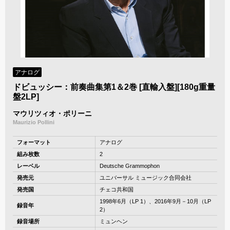
アナログ
ドビュッシー：前奏曲集第1＆2巻 [直輸入盤][180g重量
盤2LP]
マウリツィオ・ポリーニ
Maurizio Pollini
フォーマット
アナログ
組み枚数
2
レーベル
Deutsche Grammophon
発売元
ユニバーサル ミュージック合同会社
発売国
チェコ共和国
1998年6月（LP 1）、2016年9月－10月（LP
録音年
2）
録音場所
ミュンヘン