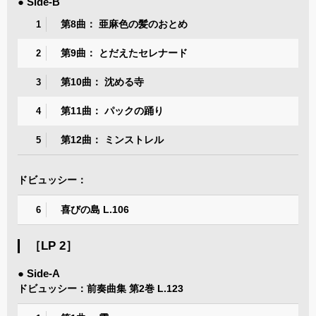
● Side-B
第8曲： 亜麻色の髪のおとめ
1
第9曲： とだえたセレナード
2
第10曲： 沈める寺
3
第11曲： パックの踊り
4
第12曲： ミンストレル
5
ドビュッシー：
喜びの島 L.106
6
［LP 2］
● Side-A
ドビュッシー：前奏曲集 第2巻 L.123