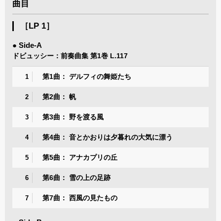
曲目
［LP 1］
● Side-A
ドビュッシー：前奏曲集 第1巻 L.117
第1曲： デルフィの舞姫たち
1
第2曲： 帆
2
第3曲： 野を渡る風
3
第4曲： 音とかおりは夕暮れの大気に漂う
4
第5曲： アナカプリの丘
5
第6曲： 雪の上の足跡
6
第7曲： 西風の見たもの
7