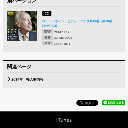
別バージョン
CD
ベートーヴェン：ピアノ・ソナタ第16番～第20番
[SHM-CD]
発売日
2014.11.19
価 格
¥3,080 (税込)
品 番
UCCG-1691
関連ページ
2014年 輸入盤情報