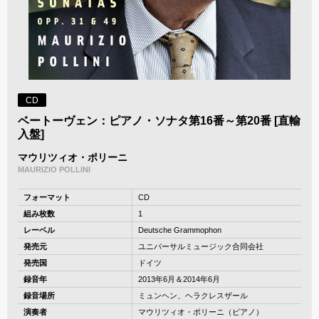
CD
ベートーヴェン：ピアノ・ソナタ第16番～第20番 [直輸
入盤]
マウリツィオ・ポリーニ
MAURIZIO POLLINI
フォーマット
CD
組み枚数
1
レーベル
Deutsche Grammophon
発売元
ユニバーサルミュージック合同会社
発売国
ドイツ
録音年
2013年6月＆2014年6月
録音場所
ミュンヘン、ヘラクレスザール
演奏者
マウリツィオ・ポリーニ（ピアノ）