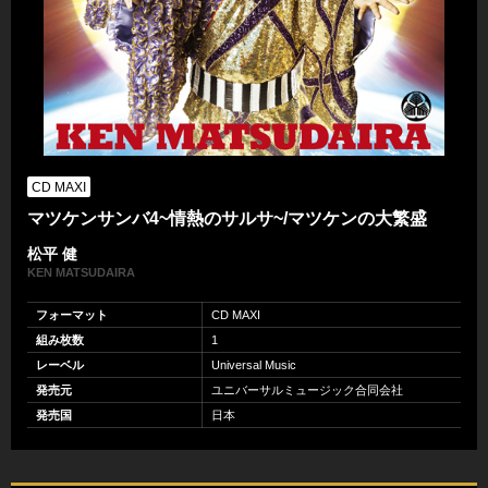
CD MAXI
マツケンサンバ4~情熱のサルサ~/マツケンの大繁盛
松平 健
KEN MATSUDAIRA
フォーマット
CD MAXI
組み枚数
1
レーベル
Universal Music
発売元
ユニバーサルミュージック合同会社
発売国
日本