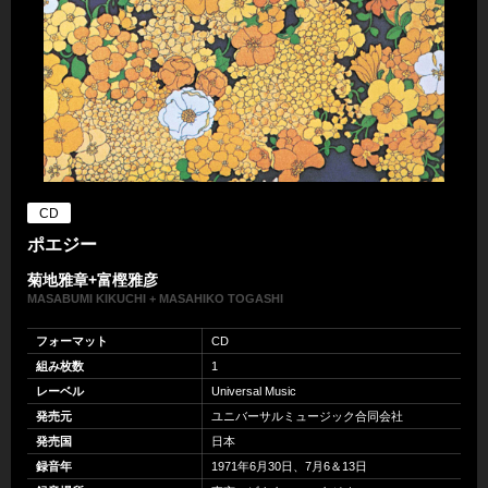
CD
ポエジー
菊地雅章+富樫雅彦
MASABUMI KIKUCHI + MASAHIKO TOGASHI
フォーマット
CD
組み枚数
1
レーベル
Universal Music
発売元
ユニバーサルミュージック合同会社
発売国
日本
録音年
1971年6月30日、7月6＆13日