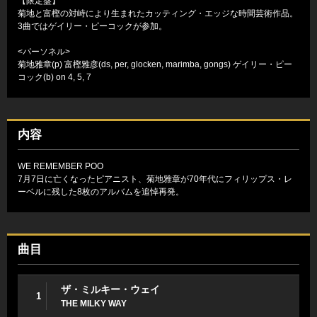
【限定盤】
菊地と富樫の対峙により生まれたカッティング・エッジな時間芸術作品。
3曲ではゲイリー・ピーコックが参加。
<パーソネル>
菊地雅章(p) 富樫雅彦(ds, per, glocken, marimba, gongs) ゲイリー・ピー
コック(b) on 4, 5, 7
内容
WE REMEMBER POO
7月7日に亡くなったピアニスト、菊地雅章が70年代にフィリップス・レ
ーベルに残した8枚のアルバムを追悼再発。
曲目
ザ・ミルキー・ウェイ
1
THE MILKY WAY