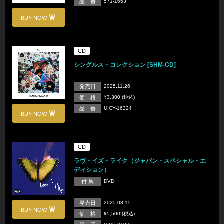
品 番
571-1653
BUY NOW
CD
シングルス・コレクション [SHM-CD]
発売日
2025.11.26
価 格
¥3,300 (税込)
品 番
UICY-16324
BUY NOW
CD
ラヴ・イズ・ライク（ジャパン・スペシャル・エ
ディション）
付 属
DVD
発売日
2025.08.15
BUY NOW
価 格
¥5,500 (税込)