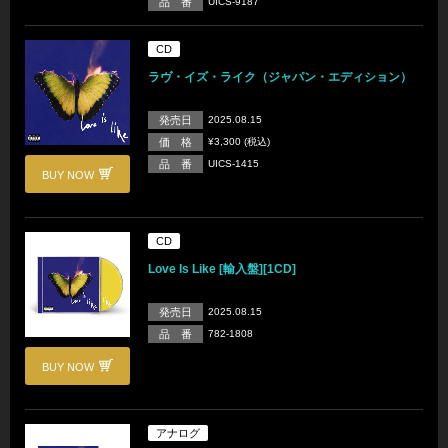
品 番
UICS-9187
CD
ラヴ・イズ・ライク（ジャパン・エディション）
発売日
2025.08.15
価 格
¥3,300 (税込)
品 番
UICS-1415
BUY NOW
CD
Love Is Like [輸入盤][1CD]
発売日
2025.08.15
品 番
782-1808
BUY NOW
アナログ