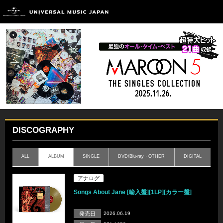
DISCOGRAPHY
ALL
ALBUM
SINGLE
DVD/Blu-ray・OTHER
DIGITAL
アナログ
Songs About Jane [輸入盤][1LP][カラー盤]
発売日
2026.06.19