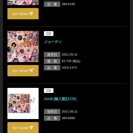
品 番
386-6160
BUY NOW
CD
ジョーディ
発売日
2021.06.11
価 格
¥2,750 (税込)
品 番
UICS-1373
BUY NOW
CD
Jordi [輸入盤][1CD]
発売日
2021.06.11
品 番
380-8980
BUY NOW