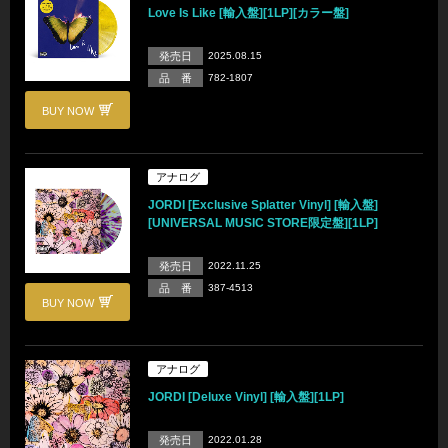
Love Is Like [輸入盤][1LP][カラー盤]
発売日
2025.08.15
品 番
782-1807
BUY NOW
アナログ
JORDI [Exclusive Splatter Vinyl] [輸入盤]
[UNIVERSAL MUSIC STORE限定盤][1LP]
発売日
2022.11.25
品 番
387-4513
BUY NOW
アナログ
JORDI [Deluxe Vinyl] [輸入盤][1LP]
発売日
2022.01.28