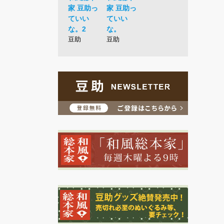
家 豆助っ
家 豆助っ
ていい
ていい
な。2
な。
豆助
豆助