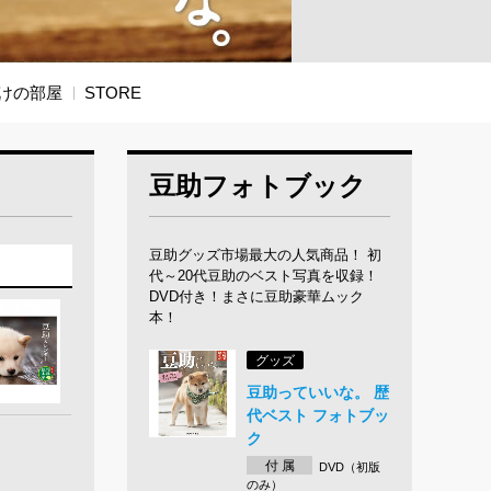
けの部屋
STORE
豆助フォトブック
豆助グッズ市場最大の人気商品！ 初
代～20代豆助のベスト写真を収録！
DVD付き！まさに豆助豪華ムック
本！
グッズ
豆助っていいな。 歴
代ベスト フォトブッ
ク
付 属
DVD（初版
のみ）