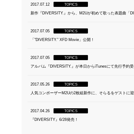
2017.07.12
TOPICS
新作『DIVERSITY.』から、M2Uが初めて歌った表題曲「DIV
2017.07.05
TOPICS
「”DIVERSITY.” XFD Movie」公開！
2017.07.05
TOPICS
アルバム『DIVERSITY.』が本日からiTunesにて先行予
2017.05.26
TOPICS
人気コンポーザーM2Uの2枚組新作に、そらるをゲストに迎えた新
2017.04.26
TOPICS
『DIVERSITY』6/28発売！