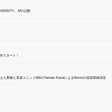
ERSITY.」MV公開!
約受付スタート！
曲と音楽ユニットMiliのYamato KasaiによるRemixの追加収録決定