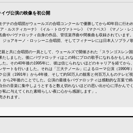
ライヴ公演の映像を初公開
モデナの合唱団がウェールズの合唱コンクールで優勝してから40年目に行わ
リア・ルスティカーナ》《イル・トロヴァトーレ》《マクベス》《マノン・レ
名曲やパヴァロッティ自身の作品、管弦楽序曲や間奏曲も収録されています
ク、ジョアキーノ・ロッシーニ合唱団、そしてフィナーレには日本人ソプラノ
ィは父親と共に合唱団の一員として、ウェールズで開催された「スランゴスレン
果たしました。後にパヴァロッティはこの時にプロの歌手になれるかもしれ
た。その40年後の1995年に、彼は信じられないほどのキャリアを経てから
サートを行いました。それは「三大テノール」によるローマ公演（1990年）
公演（1991年）から4年後、そして約50万人の観客と何百万人ものテレビ
年）から2年後のことでした。公演の最後をパヴァロッティは感動的な言葉で
自分の音楽に集中しようとすると数え切れないほどの思い出が心に浮かんで
んが私に与えてくれた素晴らしい夜に心から感謝します」。
発売されます。