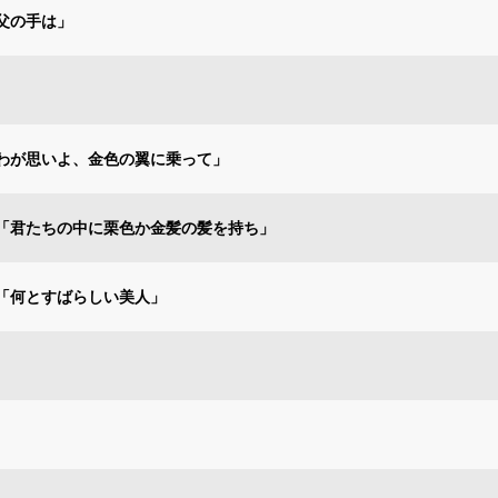
父の手は」
わが思いよ、金色の翼に乗って」
「君たちの中に栗色か金髪の髪を持ち」
「何とすばらしい美人」