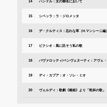
14
ハンドル：主の御名において
15
シベッラ：ラ・ジロメッタ
16
デ・クルティス：忘れな草（H.マンシーニ編
17
ビクシオ：風に託そう私の歌
18
パヴァロッティ/ベンヴェヌーティ：アヴェ
19
ディ・カプア：オ・ソレ・ミオ
20
ヴェルディ：歌劇《椿姫》より「乾杯の歌」