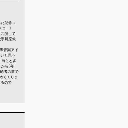
れた記念コ
スコー》
。共演して
歌手川原敦
国際音楽アイ
ないと思う
、自らと多
から5年
視聴者の前で
締めくくりま
くるので