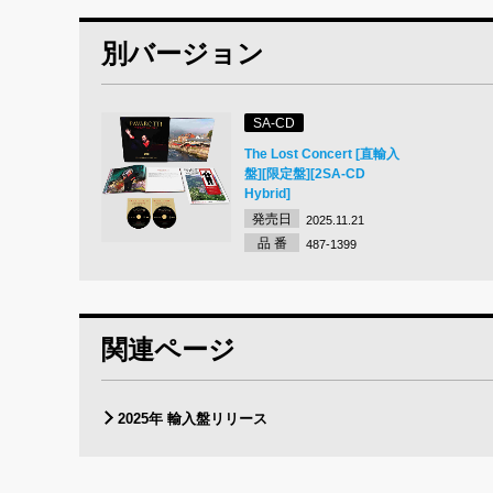
別バージョン
SA-CD
The Lost Concert [直輸入
盤][限定盤][2SA-CD
Hybrid]
発売日
2025.11.21
品 番
487-1399
関連ページ
2025年 輸入盤リリース