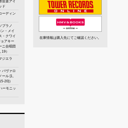
際音楽アイ
ッド
コーディン
ソプラノ
フロン・メイ
ス・クワイ
在庫情報は購入先にてご確認ください。
ジョアキー
ーニ合唱団
4, 19）
マジエラ
・パヴァロ
ール [1,
 15-20]）
ルハーモニッ