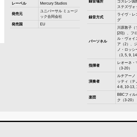
録音場所
ゴスレン国
レーベル
Mercury Studios
ステズヴォ
ユニバーサル ミュージ
発売元
ライヴ・レ
ック合同会社
録音方式
グ
発売国
EU
川原敦子（
[20]）、
ル・ヴォイ
パーソネル
ア（2）、
ノ・ロッシ
（3, 5, 9, 1
レオーネ・
指揮者
（3-20）
ルチアーノ
演奏者
ッティ（テノ
4-8, 10-13,
BBCフィ
楽団
ク（3-20）