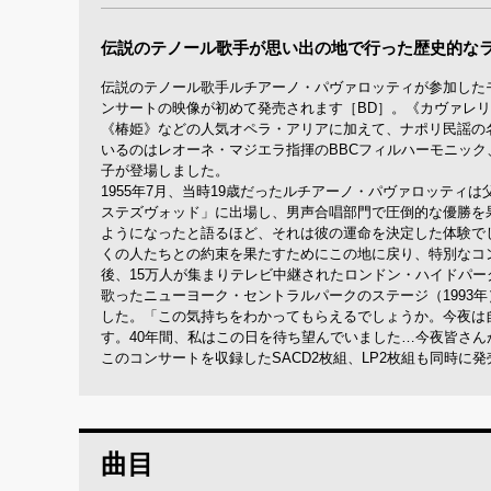
伝説のテノール歌手が思い出の地で行った歴史的な
伝説のテノール歌手ルチアーノ・パヴァロッティが参加した
ンサートの映像が初めて発売されます［BD］。《カヴァレ
《椿姫》などの人気オペラ・アリアに加えて、ナポリ民謡の
いるのはレオーネ・マジエラ指揮のBBCフィルハーモニッ
子が登場しました。
1955年7月、当時19歳だったルチアーノ・パヴァロッテ
ステズヴォッド」に出場し、男声合唱部門で圧倒的な優勝を
ようになったと語るほど、それは彼の運命を決定した体験でし
くの人たちとの約束を果たすためにこの地に戻り、特別なコン
後、15万人が集まりテレビ中継されたロンドン・ハイドパーク
歌ったニューヨーク・セントラルパークのステージ（1993
した。「この気持ちをわかってもらえるでしょうか。今夜は
す。40年間、私はこの日を待ち望んでいました…今夜皆さ
このコンサートを収録したSACD2枚組、LP2枚組も同時に
曲目