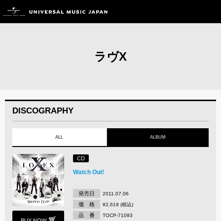
ラヴX
DISCOGRAPHY
ALL
ALBUM
CD
Watch Out!
発売日
2011.07.06
価 格
¥2,619 (税込)
品 番
TOCP-71093
BUY NOW