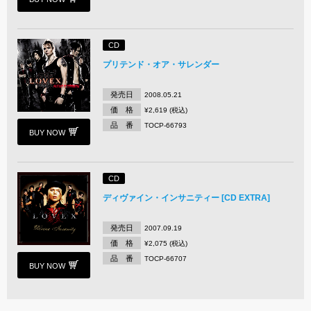
CD
プリテンド・オア・サレンダー
発売日
2008.05.21
価 格
¥2,619 (税込)
品 番
TOCP-66793
BUY NOW
CD
ディヴァイン・インサニティー [CD EXTRA]
発売日
2007.09.19
価 格
¥2,075 (税込)
品 番
TOCP-66707
BUY NOW