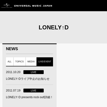
LONELY↑D
NEWS
ALL
TOPICS
MEDIA
LIVE/EVENT
2011.10.20
LIVE
LONELY↑Dライブ中止のお知らせ
2011.07.19
LIVE
LONELY↑D presents rock out!詳細！