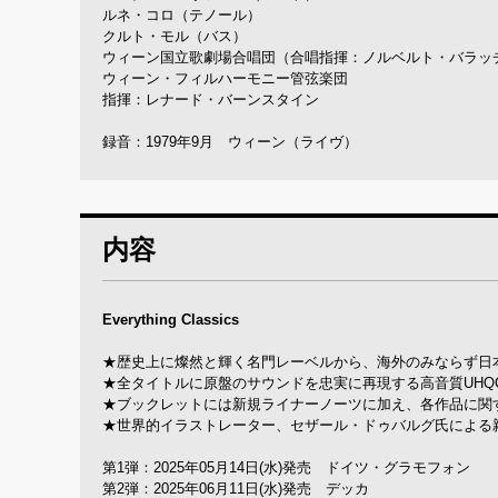
ルネ・コロ（テノール）
クルト・モル（バス）
ウィーン国立歌劇場合唱団（合唱指揮：ノルベルト・バラッ
ウィーン・フィルハーモニー管弦楽団
指揮：レナード・バーンスタイン
録音：1979年9月 ウィーン（ライヴ）
内容
Everything Classics
★歴史上に燦然と輝く名門レーベルから、海外のみならず日本
★全タイトルに原盤のサウンドを忠実に再現する高音質UHQ
★ブックレットには新規ライナーノーツに加え、各作品に関
★世界的イラストレーター、セザール・ドゥバルグ氏による
第1弾：2025年05月14日(水)発売 ドイツ・グラモフォン
第2弾：2025年06月11日(水)発売 デッカ