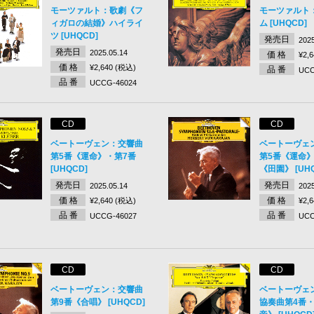
モーツァルト：歌劇《フ
モーツァルト
ィガロの結婚》ハイライ
ム [UHQCD]
ツ [UHQCD]
発売日
2025
発売日
2025.05.14
価 格
¥2,
価 格
¥2,640 (税込)
品 番
UCC
品 番
UCCG-46024
CD
CD
ベートーヴェン：交響曲
ベートーヴェ
第5番《運命》・第7番
第5番《運命》
[UHQCD]
《田園》 [UHQ
発売日
発売日
2025.05.14
2025
価 格
価 格
¥2,640 (税込)
¥2,
品 番
品 番
UCCG-46027
UCC
CD
CD
ベートーヴェン：交響曲
ベートーヴェ
第9番《合唱》 [UHQCD]
協奏曲第4番・