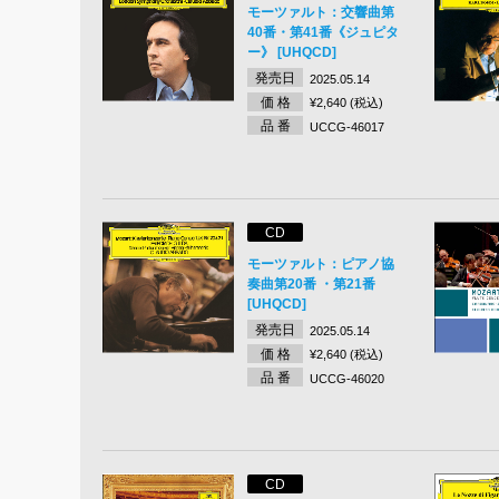
モーツァルト：交響曲第
40番・第41番《ジュピタ
ー》 [UHQCD]
発売日
2025.05.14
価 格
¥2,640 (税込)
品 番
UCCG-46017
CD
モーツァルト：ピアノ協
奏曲第20番 ・第21番
[UHQCD]
発売日
2025.05.14
価 格
¥2,640 (税込)
品 番
UCCG-46020
CD