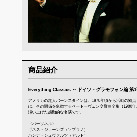
商品紹介
Everything Classics ～ ドイツ・グラモフォン編 第
アメリカの超人バーンスタインは、1970年頃から活動の拠
は、その関係を象徴するベートーヴェン交響曲全集（1980
謳い上げた感動的な名演です。
〈パーソネル〉
ギネス・ジョーンズ（ソプラノ）
ハンナ・シュヴァルツ（アルト）