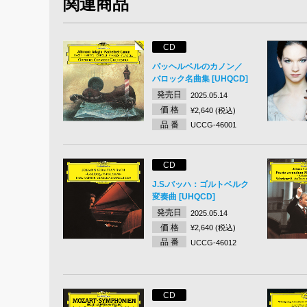
関連商品
CD
パッヘルベルのカノン／
バロック名曲集 [UHQCD]
発売日
2025.05.14
価 格
¥2,640 (税込)
品 番
UCCG-46001
CD
J.S.バッハ：ゴルトベルク
変奏曲 [UHQCD]
発売日
2025.05.14
価 格
¥2,640 (税込)
品 番
UCCG-46012
CD