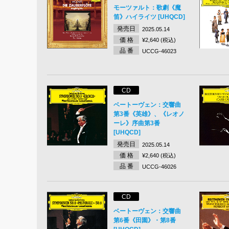
モーツァルト：歌劇《魔
笛》ハイライツ [UHQCD]
発売日
2025.05.14
価 格
¥2,640 (税込)
品 番
UCCG-46023
CD
ベートーヴェン：交響曲
第3番《英雄》、《レオノ
ーレ》序曲第3番
[UHQCD]
発売日
2025.05.14
価 格
¥2,640 (税込)
品 番
UCCG-46026
CD
ベートーヴェン：交響曲
第6番《田園》・第8番