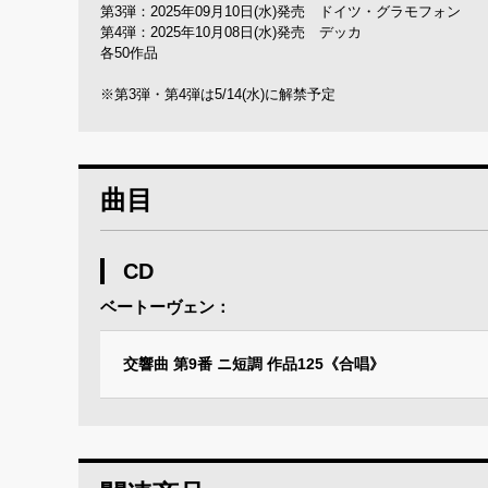
第3弾：2025年09月10日(水)発売 ドイツ・グラモフォン
第4弾：2025年10月08日(水)発売 デッカ
各50作品
※第3弾・第4弾は5/14(水)に解禁予定
曲目
CD
ベートーヴェン：
交響曲 第9番 ニ短調 作品125《合唱》