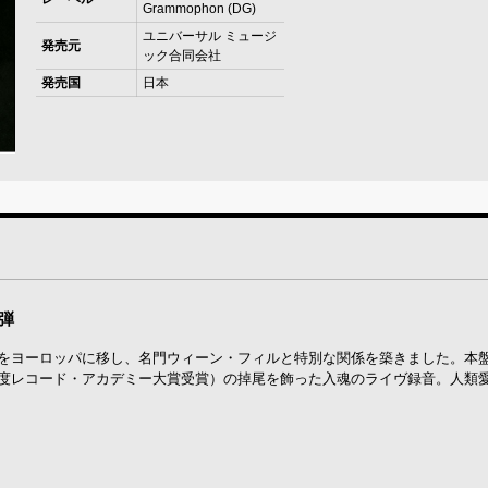
Grammophon (DG)
ユニバーサル ミュージ
発売元
ック合同会社
発売国
日本
1弾
点をヨーロッパに移し、名門ウィーン・フィルと特別な関係を築きました。本
年度レコード・アカデミー大賞受賞）の掉尾を飾った入魂のライヴ録音。人類