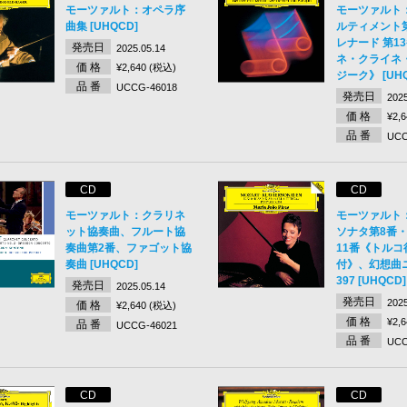
モーツァルト：オペラ序
モーツァルト
曲集 [UHQCD]
ルティメント第
レナード 第1
発売日
2025.05.14
ネ・クライネ
価 格
¥2,640 (税込)
ジーク》 [UHQ
品 番
UCCG-46018
発売日
2025
価 格
¥2,
品 番
UCC
CD
CD
モーツァルト：クラリネ
モーツァルト
ット協奏曲、フルート協
ソナタ第8番・
奏曲第2番、ファゴット協
11番《トルコ
奏曲 [UHQCD]
付》、幻想曲ニ
397 [UHQCD]
発売日
2025.05.14
発売日
2025
価 格
¥2,640 (税込)
価 格
¥2,
品 番
UCCG-46021
品 番
UCC
CD
CD