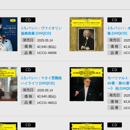
CD
CD
J.S.バッハ：ヴァイオリン
J.S.バッハ
協奏曲集 [UHQCD]
集 [UHQCD]
発売日
発売日
2025.05.14
2025
価 格
価 格
¥2,640 (税込)
¥2,
品 番
品 番
UCCG-46006
UCC
CD
CD
J.S.バッハ：マタイ受難曲
モーツァルト
ハイライツ [UHQCD]
40番・第41
ー》 他 [UHQ
発売日
2025.05.14
発売日
2025
価 格
¥2,640 (税込)
価 格
¥2,
品 番
UCCG-46013
品 番
UCC
CD
CD