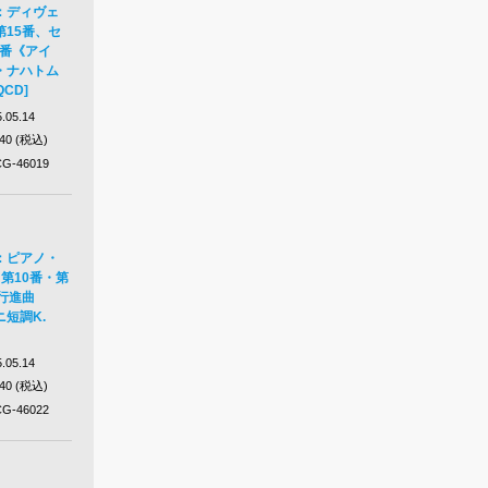
：ディヴェ
15番、セ
3番《アイ
・ナハトム
CD]
.05.14
640 (税込)
G-46019
：ピアノ・
第10番・第
行進曲
短調K.
.05.14
640 (税込)
G-46022