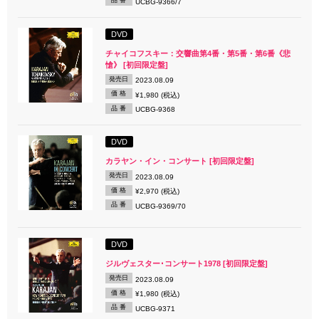
品 番
UCBG-9366/7
DVD
チャイコフスキー：交響曲第4番・第5番・第6番《悲
愴》 [初回限定盤]
発売日
2023.08.09
価 格
¥1,980 (税込)
品 番
UCBG-9368
DVD
カラヤン・イン・コンサート [初回限定盤]
発売日
2023.08.09
価 格
¥2,970 (税込)
品 番
UCBG-9369/70
DVD
ジルヴェスター･コンサート1978 [初回限定盤]
発売日
2023.08.09
価 格
¥1,980 (税込)
品 番
UCBG-9371