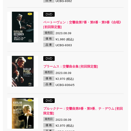
品 番
UCBG-9362
DVD
ベートーヴェン：交響曲第7番・第8番・第9番《合唱》
[初回限定盤]
発売日
2023.08.09
価 格
¥1,980 (税込)
品 番
UCBG-9363
DVD
ブラームス：交響曲全集 [初回限定盤]
発売日
2023.08.09
価 格
¥2,970 (税込)
品 番
UCBG-9364/5
DVD
ブルックナー：交響曲第8番・第9番、テ・デウム [初回
限定盤]
発売日
2023.08.09
価 格
¥2,970 (税込)