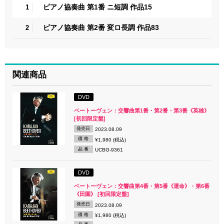
ピアノ協奏曲 第1番 ニ短調 作品15
1
ピアノ協奏曲 第2番 変ロ長調 作品83
2
関連商品
DVD
ベートーヴェン：交響曲第1番・第2番・第3番《英雄》
[初回限定盤]
発売日
2023.08.09
価 格
¥1,980 (税込)
品 番
UCBG-9361
DVD
ベートーヴェン：交響曲第4番・第5番《運命》・第6番
《田園》 [初回限定盤]
発売日
2023.08.09
価 格
¥1,980 (税込)