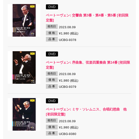
DVD
ベートーヴェン: 交響曲 第3番・第4番・第5番 [初回限
定盤]
発売日
2023.08.09
価 格
¥1,980 (税込)
品 番
UCBG-9378
DVD
ベートーヴェン: 序曲集、弦楽四重奏曲 第14番 [初回限
定盤]
発売日
2023.08.09
価 格
¥1,980 (税込)
品 番
UCBG-9379
DVD
ベートーヴェン: ミサ・ソレムニス、合唱幻想曲 他
[初回限定盤]
発売日
2023.08.09
価 格
¥1,980 (税込)
品 番
UCBG-9380