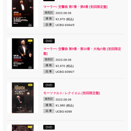
マーラー: 交響曲 第7番・第8番 [初回限定盤]
発売日
2023.08.09
価 格
¥2,970 (税込)
品 番
UCBG-9394/5
DVD
マーラー: 交響曲 第9番・第10番・大地の歌 [初回限定
盤]
発売日
2023.08.09
価 格
¥2,970 (税込)
品 番
UCBG-9396/7
DVD
モーツァルト: レクイエム [初回限定盤]
発売日
2023.08.09
価 格
¥1,980 (税込)
品 番
UCBG-9398
DVD