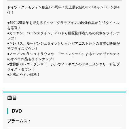
ドイツ・グラモフォン創立125周年！史上最安値のDVDキャンペーン第4
弾！
●創立125周年を迎えるドイツ・グラモフォンの映像作品から45タイトル
を厳選！
●カラヤン、バーンスタイン、アバドら巨匠指揮者たちの映像をラインナ
ップ！
●ギレリス、ルービンシュタインといったピアニストたちの貴重な映像が
初プライスダウン！
●ノーマンのR.シュトラウスや、アーノンクールによるモンテヴェルディ
のオペラ作品もラインナップ！
●世界的バレエ・ダンサー、シルヴィ・ギエムのドキュメンタリーも初プ
ライス・ダウン！
●お求めやすい価格！
曲目
DVD
ブラームス：