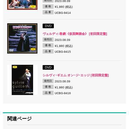
発売日
2023.08.09
価 格
¥1,980 (税込)
品 番
UCBG-9414
DVD
ヴェルディ:歌劇《仮面舞踏会》 [初回限定盤]
発売日
2023.08.09
価 格
¥1,980 (税込)
品 番
UCBG-9415
DVD
シルヴィ･ギエム オン･ジ･エッジ [初回限定盤]
発売日
2023.08.09
価 格
¥1,980 (税込)
品 番
UCBG-9416
関連ページ