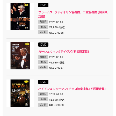
DVD
ブラームス: ヴァイオリン協奏曲、二重協奏曲 [初回限
定盤]
発売日
2023.08.09
価 格
¥1,980 (税込)
品 番
UCBG-9386
DVD
ガーシュウィン&アイヴズ [初回限定盤]
発売日
2023.08.09
価 格
¥1,980 (税込)
品 番
UCBG-9387
DVD
ハイドン＆シューマン: チェロ協奏曲集 [初回限定盤]
発売日
2023.08.09
価 格
¥1,980 (税込)
品 番
UCBG-9388