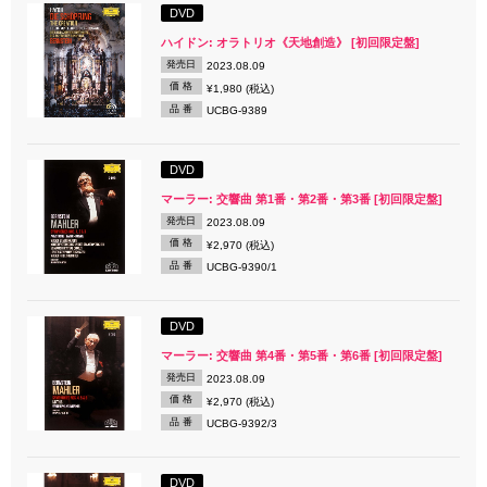
DVD
ハイドン: オラトリオ《天地創造》 [初回限定盤]
発売日
2023.08.09
価 格
¥1,980 (税込)
品 番
UCBG-9389
DVD
マーラー: 交響曲 第1番・第2番・第3番 [初回限定盤]
発売日
2023.08.09
価 格
¥2,970 (税込)
品 番
UCBG-9390/1
DVD
マーラー: 交響曲 第4番・第5番・第6番 [初回限定盤]
発売日
2023.08.09
価 格
¥2,970 (税込)
品 番
UCBG-9392/3
DVD