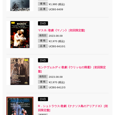
価 格
¥1,980 (税込)
品 番
UCBG-9409
DVD
マスネ: 歌劇《マノン》 [初回限定盤]
発売日
2023.08.09
価 格
¥2,970 (税込)
品 番
UCBG-9410/1
DVD
モンテヴェルディ:歌劇《ウリッセの帰還》 [初回限定
盤]
発売日
2023.08.09
価 格
¥2,970 (税込)
品 番
UCBG-9412/3
DVD
R．シュトラウス:歌劇《ナクソス島のアリアドネ》 [初
回限定盤]