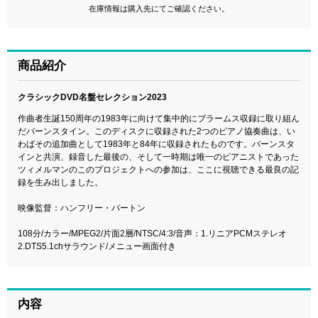
在庫情報は購入先にてご確認ください。
商品紹介
クラシックDVD名盤セレクション2023
作曲者生誕150周年の1983年に向けて集中的にブラームス収録に取り組ん
だバーンスタイン。このディスクに収録された2つのピアノ協奏曲は、い
わばその追加曲として1983年と84年に収録されたものです。バーンスタ
インと共演、録音した最後の、そして一時期は唯一のピアニストであった
ツィメルマンのこのプロジェクトへの参加は、ここに視聴できる最良の記
録を生み出しました。
映像監督：ハンフリー・バートン
108分/カラー/MPEG2/片面2層/NTSC/4:3/音声：1.リニアPCMステレオ
2.DTS5.1chサラウンド/メニュー画面付き
内容