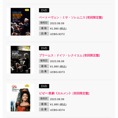
DVD
ベートーヴェン：ミサ・ソレムニス [初回限定盤]
発売日
2023.08.09
価 格
¥1,980 (税込)
品 番
UCBG-9372
DVD
ブラームス：ドイツ・レクイエム [初回限定盤]
発売日
2023.08.09
価 格
¥1,980 (税込)
品 番
UCBG-9373
DVD
ビゼー:歌劇《カルメン》 [初回限定盤]
発売日
2023.08.09
価 格
¥1,980 (税込)
品 番
UCBG-9374