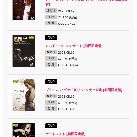
盤]
発売日
2023.08.09
価 格
¥1,980 (税込)
品 番
UCBG-9402
DVD
アバド･イン･コンサート [初回限定盤]
発売日
2023.08.09
価 格
¥2,970 (税込)
品 番
UCBG-9403/4
DVD
ブラームス:ヴァイオリン･ソナタ全集 [初回限定盤]
発売日
2023.08.09
価 格
¥1,980 (税込)
品 番
UCBG-9405
DVD
ポートレイト [初回限定盤]