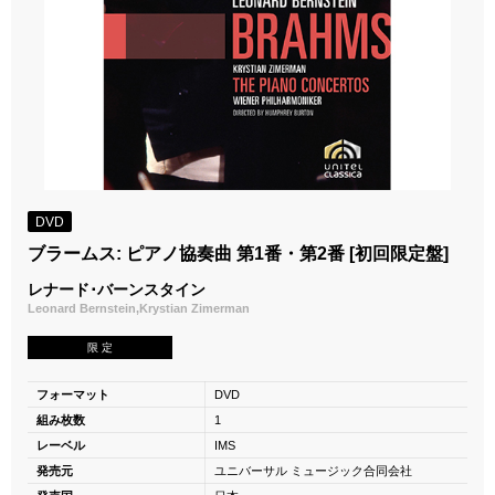
DVD
ブラームス: ピアノ協奏曲 第1番・第2番 [初回限定盤]
レナード･バーンスタイン
Leonard Bernstein,Krystian Zimerman
限 定
フォーマット
DVD
組み枚数
1
レーベル
IMS
発売元
ユニバーサル ミュージック合同会社