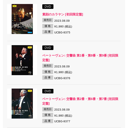
DVD
素顔のカラヤン [初回限定盤]
発売日
2023.08.09
価 格
¥1,980 (税込)
品 番
UCBG-9375
DVD
ベートーヴェン: 交響曲 第1番・第8番・第9番 [初回限
定盤]
発売日
2023.08.09
価 格
¥1,980 (税込)
品 番
UCBG-9376
DVD
ベートーヴェン: 交響曲 第2番・第6番・第7番 [初回限
定盤]
発売日
2023.08.09
価 格
¥1,980 (税込)
品 番
UCBG-9377