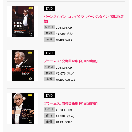
DVD
バーンスタイン･コンダクツ･バーンスタイン [初回限定
盤]
発売日
2023.08.09
価 格
¥1,980 (税込)
品 番
UCBG-9381
DVD
ブラームス: 交響曲全集 [初回限定盤]
発売日
2023.08.09
価 格
¥2,970 (税込)
品 番
UCBG-9382/3
DVD
ブラームス: 管弦楽曲集 [初回限定盤]
発売日
2023.08.09
価 格
¥1,980 (税込)
品 番
UCBG-9384