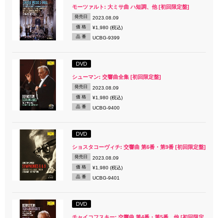
モーツァルト: 大ミサ曲 ハ短調、他 [初回限定盤]
発売日
2023.08.09
価 格
¥1,980 (税込)
品 番
UCBG-9399
DVD
シューマン: 交響曲全集 [初回限定盤]
発売日
2023.08.09
価 格
¥1,980 (税込)
品 番
UCBG-9400
DVD
ショスタコーヴィチ: 交響曲 第6番・第9番 [初回限定盤]
発売日
2023.08.09
価 格
¥1,980 (税込)
品 番
UCBG-9401
DVD
チャイコフスキー: 交響曲 第4番・第5番、他 [初回限定