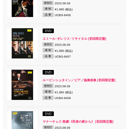
発売日
2023.08.09
価 格
¥1,980 (税込)
品 番
UCBG-9406
DVD
エミール･ギレリス･リサイタル [初回限定盤]
発売日
2023.08.09
価 格
¥1,980 (税込)
品 番
UCBG-9407
DVD
ルービンシュタイン／ピアノ協奏曲集 [初回限定盤]
発売日
2023.08.09
価 格
¥1,980 (税込)
品 番
UCBG-9408
DVD
ヤナーチェク:歌劇《死者の家から》 [初回限定盤]
発売日
2023.08.09