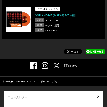
アナログシングル
YOU AND ME [生産限定カラー盤]
発売日
2026.03.25
価 格
¥2,750 (税込)
品 番
UPKY-9135
レーベル
UNIVERSAL JAZZ
ジャンル
邦楽
ニュースレター