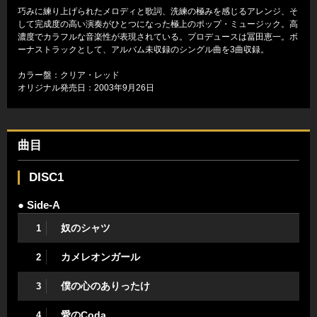
巧みに練り上げられたメロディと歌詞、洗練の極みを感じるアレンジ、そ
して完成度の高い演奏がひとつになった極上のポップ・ミュージック。高
濃度でカラフルな音楽性が表現されている。プロデュースは冨田恵一。ボ
ーナストラックとして、アルバム未収録のシングル曲を3曲収録。
カラー盤：クリア・レッド
オリジナル発売日：2003年9月26日
曲目
DISC1
● Side-A
奴のシャツ
1
カメレオンガール
2
僕の心のありったけ
3
愛のCoda
4