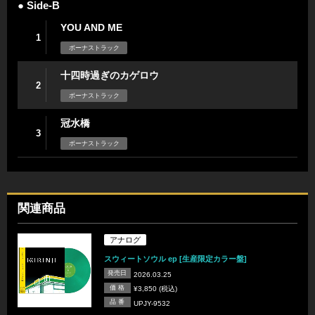
● Side-B
YOU AND ME
1
ボーナストラック
十四時過ぎのカゲロウ
2
ボーナストラック
冠水橋
3
ボーナストラック
関連商品
アナログ
スウィートソウル ep [生産限定カラー盤]
発売日
2026.03.25
価 格
¥3,850 (税込)
品 番
UPJY-9532