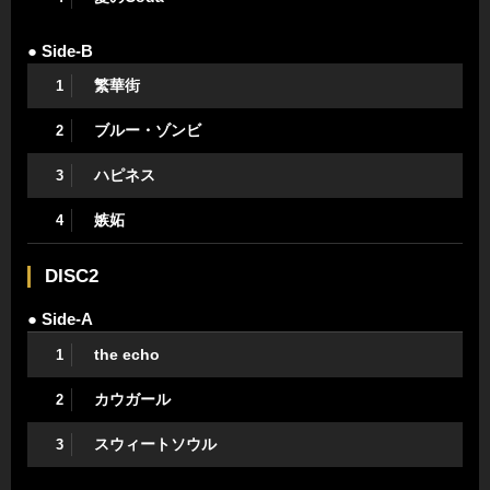
● Side-B
繁華街
1
ブルー・ゾンビ
2
ハピネス
3
嫉妬
4
DISC2
● Side-A
the echo
1
カウガール
2
スウィートソウル
3