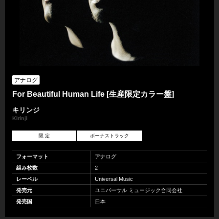
アナログ
For Beautiful Human Life [生産限定カラー盤]
キリンジ
Kirinji
限 定
ボーナストラック
フォーマット
アナログ
組み枚数
2
レーベル
Universal Music
発売元
ユニバーサル ミュージック合同会社
発売国
日本