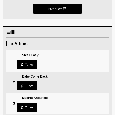
BUY NOW
曲目
e-Album
Steal Away
1
Baby Come Back
2
Magnet And Steel
3