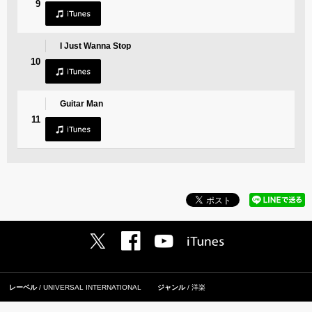
9
I Just Wanna Stop
10
Guitar Man
11
レーベル
UNIVERSAL INTERNATIONAL
ジャンル
洋楽