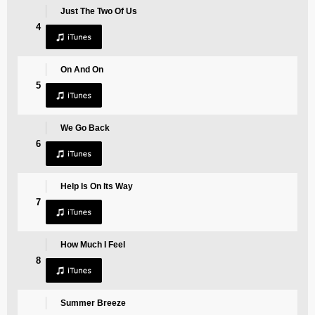
Just The Two Of Us
4
On And On
5
We Go Back
6
Help Is On Its Way
7
How Much I Feel
8
Summer Breeze