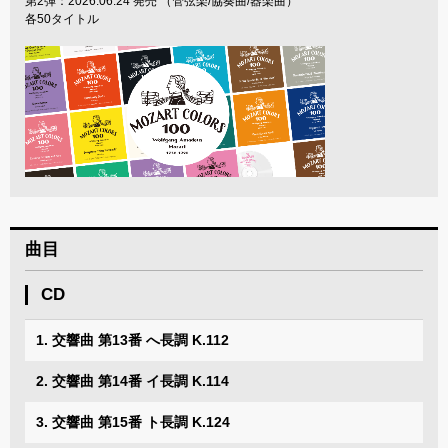
第2弾：2026.06.24 発売 （管弦楽/協奏曲/器楽曲）
各50タイトル
曲目
CD
1. 交響曲 第13番 へ長調 K.112
2. 交響曲 第14番 イ長調 K.114
3. 交響曲 第15番 ト長調 K.124