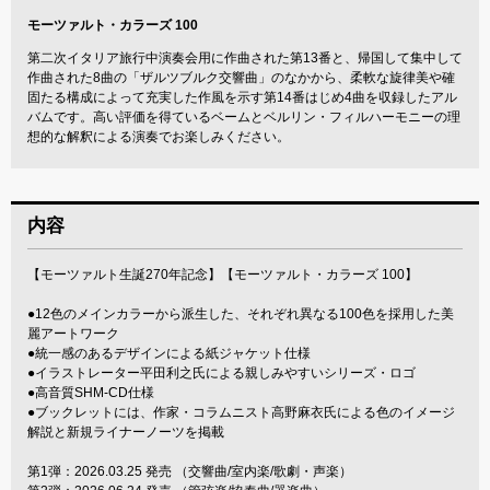
モーツァルト・カラーズ 100
第二次イタリア旅行中演奏会用に作曲された第13番と、帰国して集中して
作曲された8曲の「ザルツブルク交響曲」のなかから、柔軟な旋律美や確
固たる構成によって充実した作風を示す第14番はじめ4曲を収録したアル
バムです。高い評価を得ているベームとベルリン・フィルハーモニーの理
想的な解釈による演奏でお楽しみください。
内容
【モーツァルト生誕270年記念】【モーツァルト・カラーズ 100】
●12色のメインカラーから派生した、それぞれ異なる100色を採用した美
麗アートワーク
●統一感のあるデザインによる紙ジャケット仕様
●イラストレーター平田利之氏による親しみやすいシリーズ・ロゴ
●高音質SHM-CD仕様
●ブックレットには、作家・コラムニスト高野麻衣氏による色のイメージ
解説と新規ライナーノーツを掲載
第1弾：2026.03.25 発売 （交響曲/室内楽/歌劇・声楽）