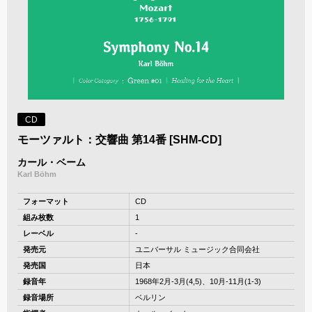
CD
モーツァルト：交響曲 第14番 [SHM-CD]
カール・ベーム
Karl Böhm
フォーマット
CD
組み枚数
1
レーベル
-
発売元
ユニバーサル ミュージック合同会社
発売国
日本
録音年
1968年2月-3月(4,5)、10月-11月(1-3)
録音場所
ベルリン