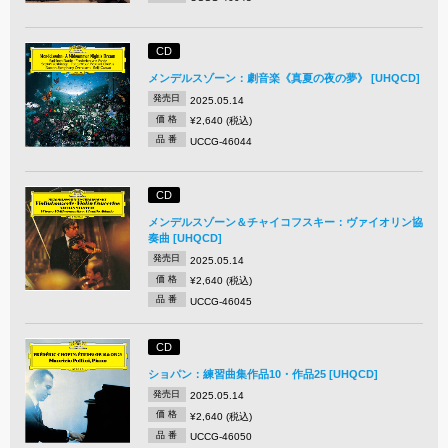
CD
メンデルスゾーン：劇音楽《真夏の夜の夢》 [UHQCD]
発売日
2025.05.14
価 格
¥2,640 (税込)
品 番
UCCG-46044
CD
メンデルスゾーン＆チャイコフスキー：ヴァイオリン協
奏曲 [UHQCD]
発売日
2025.05.14
価 格
¥2,640 (税込)
品 番
UCCG-46045
CD
ショパン：練習曲集作品10・作品25 [UHQCD]
発売日
2025.05.14
価 格
¥2,640 (税込)
品 番
UCCG-46050