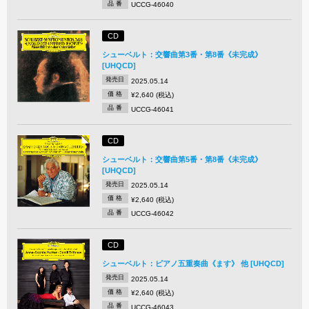
品 番
UCCG-46040
CD
シューベルト：交響曲第3番・第8番《未完成》
[UHQCD]
発売日
2025.05.14
価 格
¥2,640 (税込)
品 番
UCCG-46041
CD
シューベルト：交響曲第5番・第8番《未完成》
[UHQCD]
発売日
2025.05.14
価 格
¥2,640 (税込)
品 番
UCCG-46042
CD
シューベルト：ピアノ五重奏曲《ます》 他 [UHQCD]
発売日
2025.05.14
価 格
¥2,640 (税込)
品 番
UCCG-46043