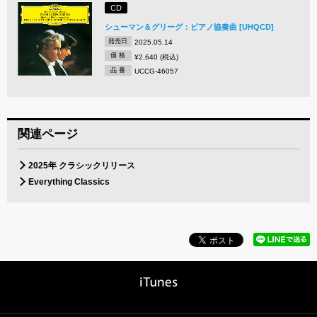
CD
シューマン＆グリーグ：ピアノ協奏曲 [UHQCD]
発売日
2025.05.14
価 格
¥2,640 (税込)
品 番
UCCG-46057
関連ページ
2025年 クラシックリリース
Everything Classics