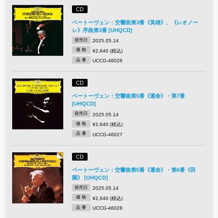
CD
ベートーヴェン：交響曲第3番《英雄》、《レオノー
レ》序曲第3番 [UHQCD]
発売日
2025.05.14
価 格
¥2,640 (税込)
品 番
UCCG-46026
CD
ベートーヴェン：交響曲第5番《運命》・第7番
[UHQCD]
発売日
2025.05.14
価 格
¥2,640 (税込)
品 番
UCCG-46027
CD
ベートーヴェン：交響曲第5番《運命》・第6番《田
園》 [UHQCD]
発売日
2025.05.14
価 格
¥2,640 (税込)
品 番
UCCG-46028