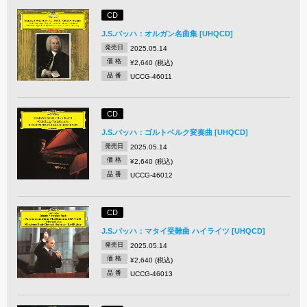
CD
J.S.バッハ：オルガン名曲集 [UHQCD]
発売日
2025.05.14
価 格
¥2,640 (税込)
品 番
UCCG-46011
CD
J.S.バッハ：ゴルトベルク変奏曲 [UHQCD]
発売日
2025.05.14
価 格
¥2,640 (税込)
品 番
UCCG-46012
CD
J.S.バッハ：マタイ受難曲 ハイライツ [UHQCD]
発売日
2025.05.14
価 格
¥2,640 (税込)
品 番
UCCG-46013