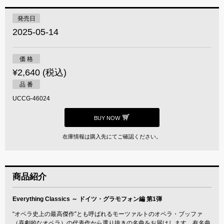
発売日
2025-05-14
価 格
¥2,640 (税込)
品 番
UCCG-46024
BUY NOW
在庫情報は購入先にてご確認ください。
商品紹介
Everything Classics ～ ドイツ・グラモフォン編 第1弾
“オペラ史上の最高傑作”とも呼ばれるモーツァルトのオペラ・ブッファ
（喜劇的なオペラ）の代表作から選り抜きの名曲をお届けします。有名曲