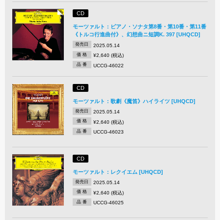
CD
モーツァルト：ピアノ・ソナタ第8番・第10番・第11番
《トルコ行進曲付》、幻想曲ニ短調K. 397 [UHQCD]
発売日
2025.05.14
価 格
¥2,640 (税込)
品 番
UCCG-46022
CD
モーツァルト：歌劇《魔笛》ハイライツ [UHQCD]
発売日
2025.05.14
価 格
¥2,640 (税込)
品 番
UCCG-46023
CD
モーツァルト：レクイエム [UHQCD]
発売日
2025.05.14
価 格
¥2,640 (税込)
品 番
UCCG-46025