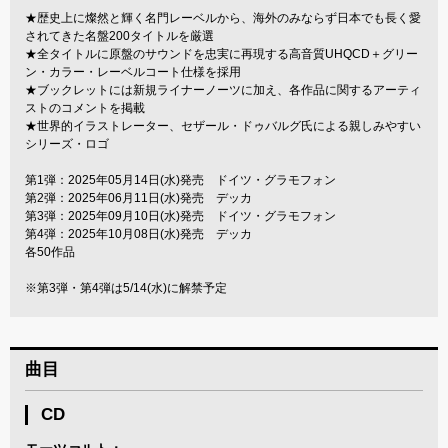
★歴史上に燦然と輝く名門レーベルから、海外のみならず日本でも長く愛
されてきた名盤200タイトルを厳選
★全タイトルに原盤のサウンドを忠実に再現する高音質UHQCD＋グリー
ン・カラー・レーベルコート仕様を採用
★ブックレットには新規ライナーノーツに加え、各作品に関するアーティ
ストのコメントを掲載
★世界的イラストレーター、セザール・ドゥバルグ氏による親しみやすい
シリーズ・ロゴ
第1弾：2025年05月14日(水)発売 ドイツ・グラモフォン
第2弾：2025年06月11日(水)発売 デッカ
第3弾：2025年09月10日(水)発売 ドイツ・グラモフォン
第4弾：2025年10月08日(水)発売 デッカ
各50作品
※第3弾・第4弾は5/14(水)に解禁予定
曲目
CD