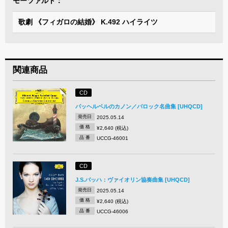
モーツァルト：
歌劇 《フィガロの結婚》 K.492 ハイライツ
関連商品
CD
パッヘルベルのカノン／バロック名曲集 [UHQCD]
発売日
2025.05.14
価 格
¥2,640 (税込)
品 番
UCCG-46001
CD
J.S.バッハ：ヴァイオリン協奏曲集 [UHQCD]
発売日
2025.05.14
価 格
¥2,640 (税込)
品 番
UCCG-46006