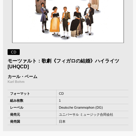
CD
モーツァルト：歌劇《フィガロの結婚》ハイライツ
[UHQCD]
カール・ベーム
Karl Bohm
フォーマット
CD
組み枚数
1
レーベル
Deutsche Grammophon (DG)
発売元
ユニバーサル ミュージック合同会社
発売国
日本