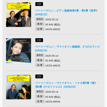
CD
ベートーヴェン：ピアノ協奏曲第4番・第5番《皇帝》
[UHQCD]
発売日
2025.05.14
価 格
¥2,640 (税込)
品 番
UCCG-46032
CD
ベートーヴェン：ヴァイオリン協奏曲、2つのロマンス
[UHQCD]
発売日
2025.05.14
価 格
¥2,640 (税込)
品 番
UCCG-46033
CD
ベートーヴェン：ヴァイオリン・ソナタ第5番《春》・
第9番《クロイツェル》 [UHQCD]
発売日
2025.05.14
価 格
¥2,640 (税込)
品 番
UCCG-46034