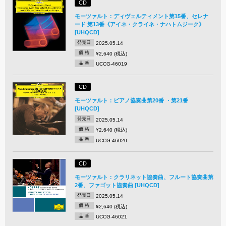
CD
モーツァルト：ディヴェルティメント第15番、セレナ
ード 第13番《アイネ・クライネ・ナハトムジーク》
[UHQCD]
発売日
2025.05.14
価 格
¥2,640 (税込)
品 番
UCCG-46019
CD
モーツァルト：ピアノ協奏曲第20番 ・第21番
[UHQCD]
発売日
2025.05.14
価 格
¥2,640 (税込)
品 番
UCCG-46020
CD
モーツァルト：クラリネット協奏曲、フルート協奏曲第
2番、ファゴット協奏曲 [UHQCD]
発売日
2025.05.14
価 格
¥2,640 (税込)
品 番
UCCG-46021