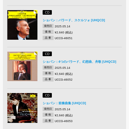
CD
ショパン：バラード、スケルツォ [UHQCD]
発売日
2025.05.14
価 格
¥2,640 (税込)
品 番
UCCG-46051
CD
ショパン：4つのバラード、幻想曲、舟歌 [UHQCD]
発売日
2025.05.14
価 格
¥2,640 (税込)
品 番
UCCG-46052
CD
ショパン：前奏曲集 [UHQCD]
発売日
2025.05.14
価 格
¥2,640 (税込)
品 番
UCCG-46053