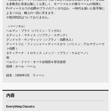
を多数含む音楽は愉しくも美しく、モーツァルトの泰斗ベームの指揮と、
F=ディースカウの伯爵やプライのフィガロほか、一時代を築いた歌手陣に
よるソロは、極上の一語に尽きます。
※歌詞対訳はついておりません。
〈パーソネル〉
ヘルマン・プライ（バリトン：フィガロ）
エディット・マティス（ソプラノ：スザンナ）
グンドゥラ・ヤノヴィッツ（ソプラノ：伯爵夫人）
ディートリヒ・フィッシャー＝ディースカウ（バリトン：アルマヴィーヴ
ァ伯爵 ）
タティアーナ・トロヤノス（メッゾ・ソプラノ：ケルビーノ）
他
ベルリン・ドイツ・オペラ合唱団＆管弦楽団
指揮：カール・ベーム
録音：1968年3月 ウィーン
内容
Everything Classics