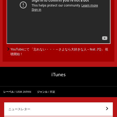
YouTubeにて 「忘れない・・・～さよなら大好きな人～feat. J'Q」 視
聴開始！
レーベル
USM JAPAN
ジャンル
邦楽
ニュースレター