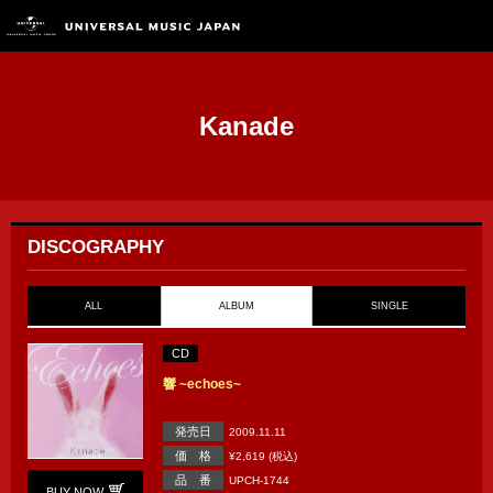
Kanade
DISCOGRAPHY
ALL
ALBUM
SINGLE
CD
響 ~echoes~
発売日
2009.11.11
価 格
¥2,619 (税込)
品 番
UPCH-1744
BUY NOW