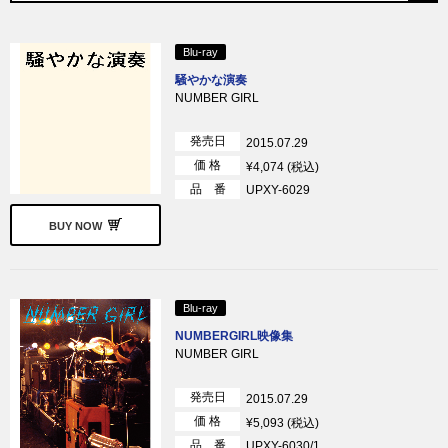
Blu-ray
騒やかな演奏
NUMBER GIRL
発売日
2015.07.29
価 格
¥4,074 (税込)
品 番
UPXY-6029
BUY NOW
Blu-ray
NUMBERGIRL映像集
NUMBER GIRL
発売日
2015.07.29
価 格
¥5,093 (税込)
品 番
UPXY-6030/1