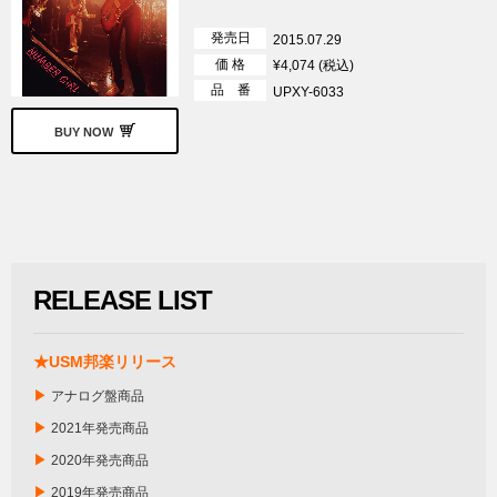
発売日
2015.07.29
価 格
¥4,074 (税込)
品 番
UPXY-6033
BUY NOW
RELEASE LIST
★USM邦楽リリース
▶
アナログ盤商品
▶
2021年発売商品
▶
2020年発売商品
▶
2019年発売商品