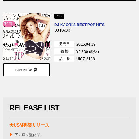
CD
DJ KAORI'S BEST POP HITS
DJ KAORI
発売日
2015.04.29
価 格
¥2,530 (税込)
品 番
UICZ-3138
BUY NOW
RELEASE LIST
★USM邦楽リリース
▶
アナログ盤商品