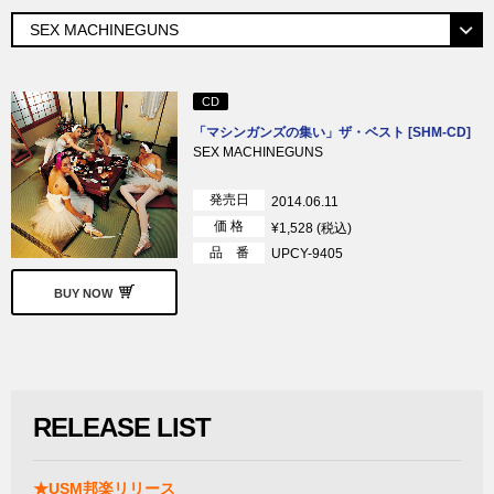
CD
「マシンガンズの集い」ザ・ベスト [SHM-CD]
SEX MACHINEGUNS
発売日
2014.06.11
価 格
¥1,528 (税込)
品 番
UPCY-9405
BUY NOW
RELEASE LIST
★USM邦楽リリース