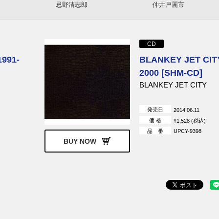
忌野清志郎
仲井戸麗市
Chara
mihimaru GT
クリエイション
中原めいこ
PERSONZ
SEX MACHINEGUNS
CD
山下久美子
ORIGINAL LOVE
991‐
BLANKEY JET CITY
辛島美登里
黒夢
2000 [SHM-CD]
BLANKEY JET CITY
発売日
2014.06.11
価 格
¥1,528 (税込)
品 番
UPCY-9398
BUY NOW