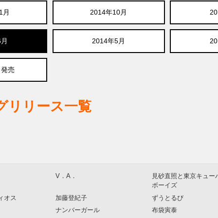
11月
2014年10月
2
6月
2014年5月
2
月発売
ログリリース一覧
V．A．
見砂直照と東京キュー
ボーイズ
ィオス
加藤登紀子
ずうとるび
ナンバーガール
布袋寅泰