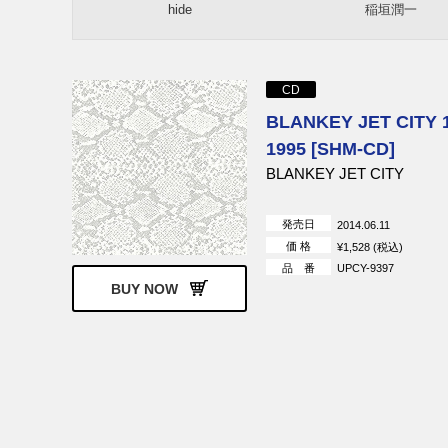
hide
稲垣潤一
RCサクセション
小椋 佳
BLANKEY JET CITY
BIGBANG
本田美奈子
SHOW－YA
CD
スチャダラパー
高野 寛
BLANKEY JET CITY 1
PE’Z
DJ OZMA
1995 [SHM-CD]
C-C-B
布谷文夫
BLANKEY JET CITY
発売日
2014.06.11
価 格
¥1,528 (税込)
品 番
UPCY-9397
BUY NOW