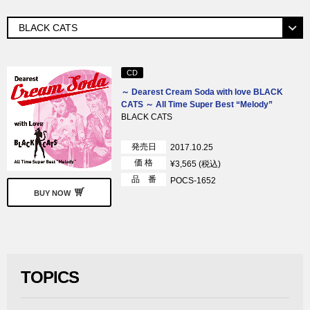
CD
～ Dearest Cream Soda with love BLACK
CATS ～ All Time Super Best “Melody”
BLACK CATS
発売日
2017.10.25
価 格
¥3,565 (税込)
品 番
POCS-1652
BUY NOW
TOPICS