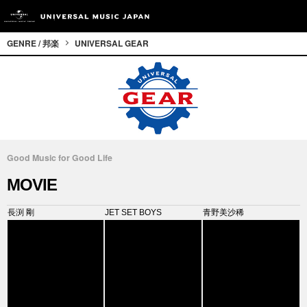
GENRE / 邦楽
UNIVERSAL GEAR
Good Music for Good Life
MOVIE
長渕 剛
JET SET BOYS
青野美沙稀