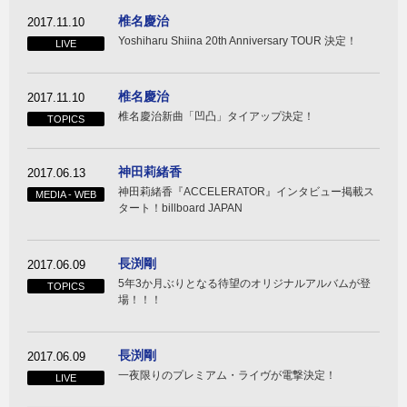
椎名慶治
2017.11.10
Yoshiharu Shiina 20th Anniversary TOUR 決定！
LIVE
椎名慶治
2017.11.10
椎名慶治新曲「凹凸」タイアップ決定！
TOPICS
神田莉緒香
2017.06.13
神田莉緒香『ACCELERATOR』インタビュー掲載ス
MEDIA - WEB
タート！billboard JAPAN
長渕剛
2017.06.09
5年3か月ぶりとなる待望のオリジナルアルバムが登
TOPICS
場！！！
長渕剛
2017.06.09
一夜限りのプレミアム・ライヴが電撃決定！
LIVE