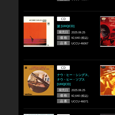
CD
波 [UHQCD]
発売日
2025.06.25
価 格
¥2,640 (税込)
品 番
UCCU-46067
CD
ナウ・ヒー・シングス、
ナウ・ヒー・ソブス
[UHQCD]
発売日
2025.06.25
価 格
¥2,640 (税込)
品 番
UCCU-46071