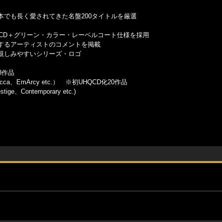
でも長く愛されてきた名盤200タイトルを厳選
CD＋グリーン・カラー・レーベルコート仕様を採用
するアーティストのコメントを掲載
親しみやすいシリーズ・ロゴ
28作品
Decca、EmArcy etc.） ※初UHQCD化20作品
ge、Contemporary etc.)