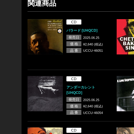
関連商品
CD
バラード [UHQCD]
発売日
2025.06.25
価 格
¥2,640 (税込)
品 番
UCCU-46051
CD
アンダーカレント
[UHQCD]
発売日
2025.06.25
価 格
¥2,640 (税込)
品 番
UCCU-46054
CD