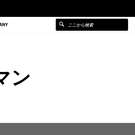
ANY
マン