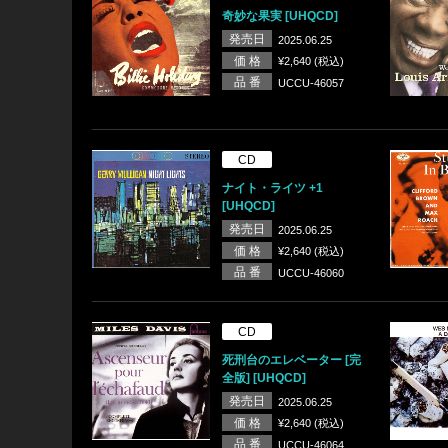
奇妙な果実 [UHQCD]
発売日
2025.06.25
価 格
¥2,640 (税込)
品 番
UCCU-46057
CD
ナイト・ライツ +1
[UHQCD]
発売日
2025.06.25
価 格
¥2,640 (税込)
品 番
UCCU-46060
CD
死刑台のエレベーター [完
全版] [UHQCD]
発売日
2025.06.25
価 格
¥2,640 (税込)
品 番
UCCU-46064