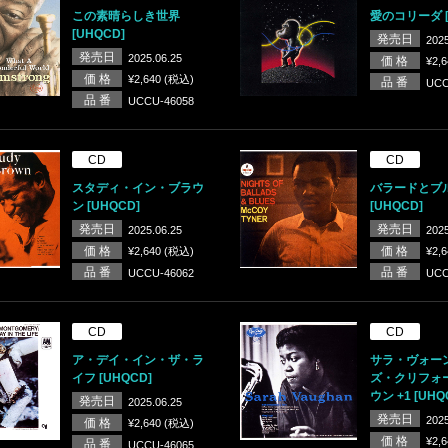
この素晴らしき世界
愛のコリーダ [
[UHQCD]
発売日
2025
発売日
2025.06.25
価 格
¥2,
価 格
¥2,640 (税込)
品 番
UCC
品 番
UCCU-46058
CD
CD
スタディ・イン・ブラウ
バラードとブ
ン [UHQCD]
[UHQCD]
発売日
発売日
2025.06.25
2025
価 格
価 格
¥2,640 (税込)
¥2,
品 番
品 番
UCCU-46062
UCC
CD
CD
ア・デイ・イン・ザ・ラ
サラ・ヴォー
イフ [UHQCD]
ズ・クリフォ
ウン +1 [UHQ
発売日
2025.06.25
発売日
2025
価 格
¥2,640 (税込)
価 格
¥2,
品 番
UCCU-46065