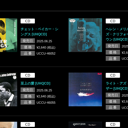
CD
CD
チェット・ベイカー・シ
ヘレン・メリ
ングス [UHQCD]
ズ・クリフォ
ウン [UHQCD
発売日
2025.06.25
発売日
2025
価 格
¥2,640 (税込)
価 格
¥2,
品 番
UCCU-46052
品 番
UCC
CD
CD
至上の愛 [UHQCD]
ライト・アズ
ザー [UHQCD
発売日
2025.06.25
発売日
2025
価 格
¥2,640 (税込)
価 格
¥2,
品 番
UCCU-46055
品 番
UCC
CD
CD