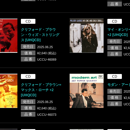
品 番
UCC
CD
CD
クリフォード・ブラウ
マイ・オンリ
ン・ウィズ・ストリング
+2 [UHQCD]
ス [UHQCD]
発売日
2025
発売日
2025.06.25
価 格
¥2,
価 格
¥2,640 (税込)
品 番
UCC
品 番
UCCU-46069
CD
CD
クリフォード・ブラウン=
モダン・アート 
マックス・ローチ +2
発売日
2025
[UHQCD]
価 格
¥2,
発売日
2025.06.25
品 番
UCC
価 格
¥2,640 (税込)
品 番
UCCU-46073