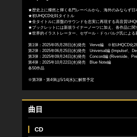
★歴史上に燦然と輝く名門レーベルから、海外のみならず日本
★初UHQCD化91タイトル
★全タイトルに原盤のサウンドを忠実に再現する高音質UHQ
★ブックレットには新規ライナーノーツに加え、各作品に関
★世界的イラストレーター、セザール・ドゥバルグ氏による
第1弾：2025年05月28日(水)発売 Verve編 ※初UHQCD化
第2弾：2025年06月25日(水)発売 Universal編 (Impulse!、
第3弾：2025年09月24日(水)発売 Concord編 (Riverside、Presti
第4弾：2025年10月22日(水)発売 Blue Note編
各50作品
※第3弾・第4弾は5/14(水)に解禁予定
曲目
CD