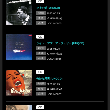
CD
至上の愛 [UHQCD]
発売日
2025.06.25
価 格
¥2,640 (税込)
品 番
UCCU-46055
CD
ライト・アズ・ア・フェザー [UHQCD]
発売日
2025.06.25
価 格
¥2,640 (税込)
品 番
UCCU-46056
CD
奇妙な果実 [UHQCD]
発売日
2025.06.25
価 格
¥2,640 (税込)
品 番
UCCU-46057
CD