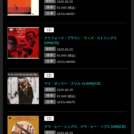
発売日
2025.06.25
価 格
¥2,640 (税込)
品 番
UCCU-46067
CD
クリフォード・ブラウン・ウィズ・ストリングス
[UHQCD]
発売日
2025.06.25
価 格
¥2,640 (税込)
品 番
UCCU-46069
CD
マイ・オンリー・スリル +2 [UHQCD]
発売日
2025.06.25
価 格
¥2,640 (税込)
品 番
UCCU-46070
CD
ナウ・ヒー・シングス、ナウ・ヒー・ソブス [UHQCD]
発売日
2025.06.25