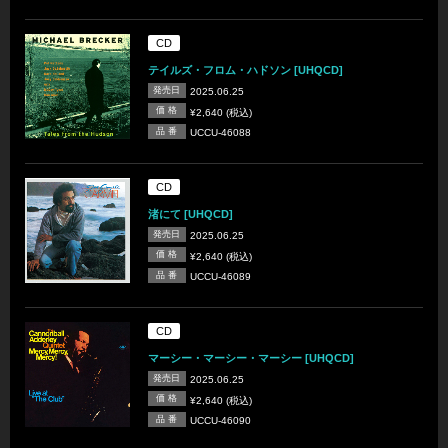
CD
テイルズ・フロム・ハドソン [UHQCD]
発売日
2025.06.25
価 格
¥2,640 (税込)
品 番
UCCU-46088
CD
渚にて [UHQCD]
発売日
2025.06.25
価 格
¥2,640 (税込)
品 番
UCCU-46089
CD
マーシー・マーシー・マーシー [UHQCD]
発売日
2025.06.25
価 格
¥2,640 (税込)
品 番
UCCU-46090