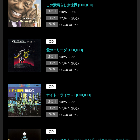
この素晴らしき世界 [UHQCD]
発売日
2025.06.25
価 格
¥2,640 (税込)
品 番
UCCU-46058
CD
愛のコリーダ [UHQCD]
発売日
2025.06.25
価 格
¥2,640 (税込)
品 番
UCCU-46059
CD
ナイト・ライツ +1 [UHQCD]
発売日
2025.06.25
価 格
¥2,640 (税込)
品 番
UCCU-46060
CD