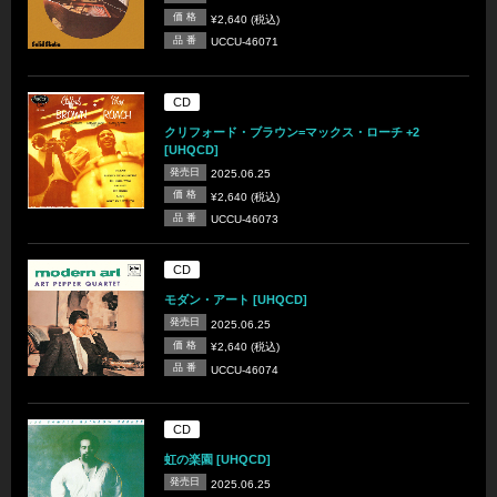
価 格
¥2,640 (税込)
品 番
UCCU-46071
CD
クリフォード・ブラウン=マックス・ローチ +2
[UHQCD]
発売日
2025.06.25
価 格
¥2,640 (税込)
品 番
UCCU-46073
CD
モダン・アート [UHQCD]
発売日
2025.06.25
価 格
¥2,640 (税込)
品 番
UCCU-46074
CD
虹の楽園 [UHQCD]
発売日
2025.06.25