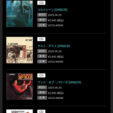
CD
コルトレーン [UHQCD]
発売日
2025.06.25
価 格
¥2,640 (税込)
品 番
UCCU-46094
CD
ラスト・デイト [UHQCD]
発売日
2025.06.25
価 格
¥2,640 (税込)
品 番
UCCU-46095
CD
ブック・オブ・バラーズ [UHQCD]
発売日
2025.06.25
価 格
¥2,640 (税込)
品 番
UCCU-46096
CD