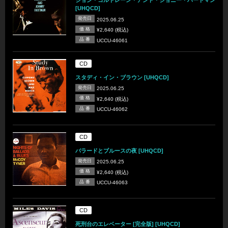
ジョン・コルトレーン・アンド・ジョニー・ハートマン
[UHQCD]
発売日
2025.06.25
価 格
¥2,640 (税込)
品 番
UCCU-46061
CD
スタディ・イン・ブラウン [UHQCD]
発売日
2025.06.25
価 格
¥2,640 (税込)
品 番
UCCU-46062
CD
バラードとブルースの夜 [UHQCD]
発売日
2025.06.25
価 格
¥2,640 (税込)
品 番
UCCU-46063
CD
死刑台のエレベーター [完全版] [UHQCD]