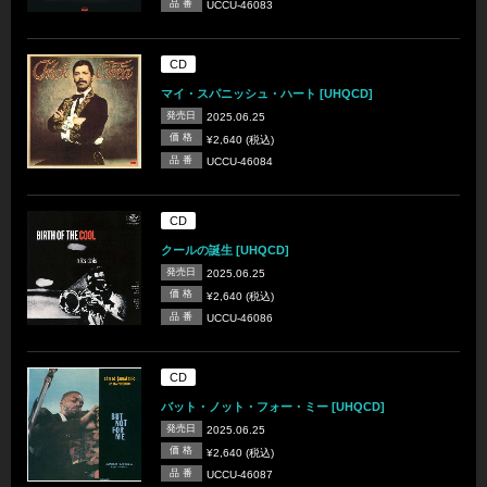
品 番
UCCU-46083
CD
マイ・スパニッシュ・ハート [UHQCD]
発売日
2025.06.25
価 格
¥2,640 (税込)
品 番
UCCU-46084
CD
クールの誕生 [UHQCD]
発売日
2025.06.25
価 格
¥2,640 (税込)
品 番
UCCU-46086
CD
バット・ノット・フォー・ミー [UHQCD]
発売日
2025.06.25
価 格
¥2,640 (税込)
品 番
UCCU-46087