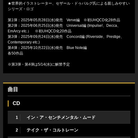
★世界的イラストレーター、セザール・ドゥバルグ氏による親しみやすい
シリーズ・ロゴ
第1弾：2025年05月28日(水)発売 Verve編 ※初UHQCD化28作品
第2弾：2025年06月25日(水)発売 Universal編 (Impulse!、Decca、
EmArcy etc.） ※初UHQCD化20作品
第3弾：2025年09月24日(水)発売 Concord編 (Riverside、Prestige、
Contemporary etc.)
第4弾：2025年10月22日(水)発売 Blue Note編
各50作品
※第3弾・第4弾は5/14(水)に解禁予定
曲目
CD
イン・ア・センチメンタル・ムード
1
テイク・ザ・コルトレーン
2