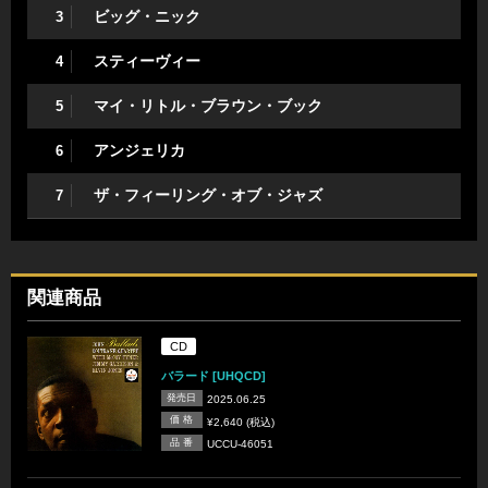
ビッグ・ニック
3
スティーヴィー
4
マイ・リトル・ブラウン・ブック
5
アンジェリカ
6
ザ・フィーリング・オブ・ジャズ
7
関連商品
CD
バラード [UHQCD]
発売日
2025.06.25
価 格
¥2,640 (税込)
品 番
UCCU-46051