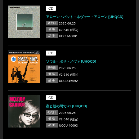
CD
アローン・バット・ネヴァー・アローン [UHQCD]
発売日
2025.06.25
価 格
¥2,640 (税込)
品 番
UCCU-46091
CD
ソウル・ボサ・ノヴァ [UHQCD]
発売日
2025.06.25
価 格
¥2,640 (税込)
品 番
UCCU-46092
CD
夜と朝の間で +1 [UHQCD]
発売日
2025.06.25
価 格
¥2,640 (税込)
品 番
UCCU-46093