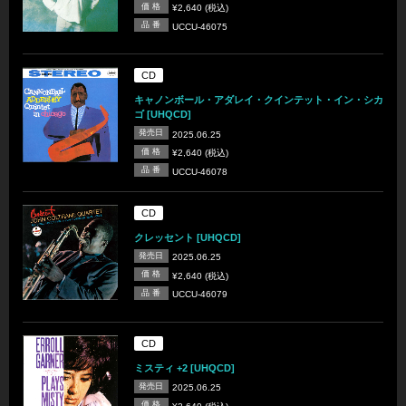
価 格
¥2,640 (税込)
品 番
UCCU-46075
CD
キャノンボール・アダレイ・クインテット・イン・シカ
ゴ [UHQCD]
発売日
2025.06.25
価 格
¥2,640 (税込)
品 番
UCCU-46078
CD
クレッセント [UHQCD]
発売日
2025.06.25
価 格
¥2,640 (税込)
品 番
UCCU-46079
CD
ミスティ +2 [UHQCD]
発売日
2025.06.25
価 格