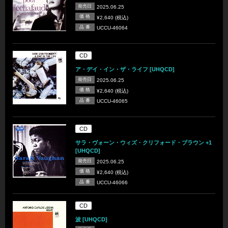
発売日
2025.06.25
価 格
¥2,640 (税込)
品 番
UCCU-46064
CD
ア・デイ・イン・ザ・ライフ [UHQCD]
発売日
2025.06.25
価 格
¥2,640 (税込)
品 番
UCCU-46065
CD
サラ・ヴォーン・ウィズ・クリフォード・ブラウン +1
[UHQCD]
発売日
2025.06.25
価 格
¥2,640 (税込)
品 番
UCCU-46066
CD
波 [UHQCD]