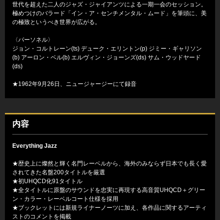
世代を超えた二人のジャズ・ジャイアンツによる一期一会のセッション。
極めつけのバラード「イン・ア・センチメンタル・ムード」を筆頭に、美
の極致というべき世界が広がる。
〈パーソネル〉
ジョン・コルトレーン(ts) デューク・エリントン(p) ジミー・ギャリソン
(b) アーロン・ベル(b) エルヴィン・ジョーンズ(ds) サム・ウッドヤード
(ds)
★1962年9月26日、ニュージャージーにて録音
内容
Everything Jazz
★歴史上に燦然と輝く名門レーベルから、海外のみならず日本でも長く愛
されてきた名盤200タイトルを厳選
★初UHQCD化91タイトル
★全タイトルに原盤のサウンドを忠実に再現する高音質UHQCD＋グリー
ン・カラー・レーベルコート仕様を採用
★ブックレットには新規ライナーノーツに加え、各作品に関するアーティ
ストのコメントを掲載