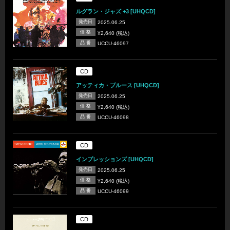
ルグラン・ジャズ +3 [UHQCD]
発売日
2025.06.25
価 格
¥2,640 (税込)
品 番
UCCU-46097
CD
アッティカ・ブルース [UHQCD]
発売日
2025.06.25
価 格
¥2,640 (税込)
品 番
UCCU-46098
CD
インプレッションズ [UHQCD]
発売日
2025.06.25
価 格
¥2,640 (税込)
品 番
UCCU-46099
CD