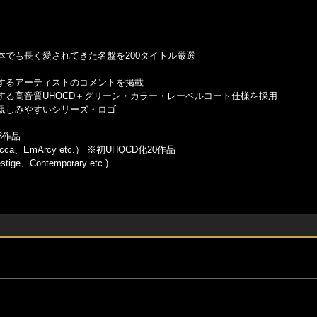
でも長く愛されてきた名盤を200タイトル厳選
するアーティストのコメントを掲載
る高音質UHQCD＋グリーン・カラー・レーベルコート仕様を採用
親しみやすいシリーズ・ロゴ
28作品
ecca、EmArcy etc.） ※初UHQCD化20作品
ge、Contemporary etc.)