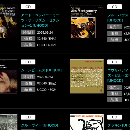
CD
CD
アート・ペッパー・ミー
フル・ハウス 
ツ・ザ・リズム・セクシ
[UHQCD]
ョン+1 [UHQCD]
発売日
2025
発売日
2025.09.24
価 格
¥2,
価 格
¥2,640 (税込)
品 番
UCC
品 番
UCCO-46021
CD
CD
ムーンビームス [UHQCD]
エヴリバディ
ズ・ビル・エヴ
発売日
2025.09.24
[UHQCD]
価 格
¥2,640 (税込)
発売日
2025
品 番
UCCO-46024
価 格
¥2,
品 番
UCC
CD
CD
グルーヴィー [UHQCD]
クッキン [UHQ