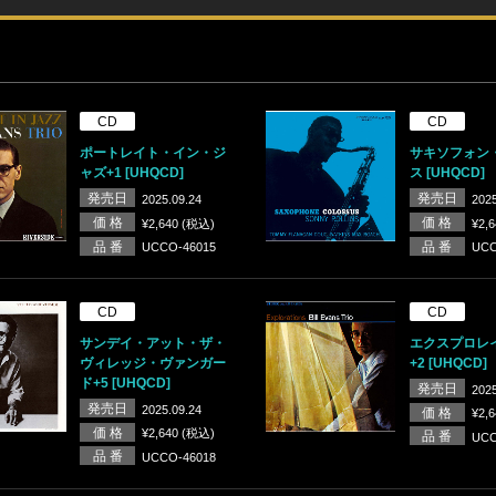
CD
CD
ポートレイト・イン・ジ
サキソフォン
ャズ+1 [UHQCD]
ス [UHQCD]
発売日
発売日
2025.09.24
2025
価 格
価 格
¥2,640 (税込)
¥2,
品 番
品 番
UCCO-46015
UCC
CD
CD
サンデイ・アット・ザ・
エクスプロレ
ヴィレッジ・ヴァンガー
+2 [UHQCD]
ド+5 [UHQCD]
発売日
2025
発売日
2025.09.24
価 格
¥2,
価 格
¥2,640 (税込)
品 番
UCC
品 番
UCCO-46018