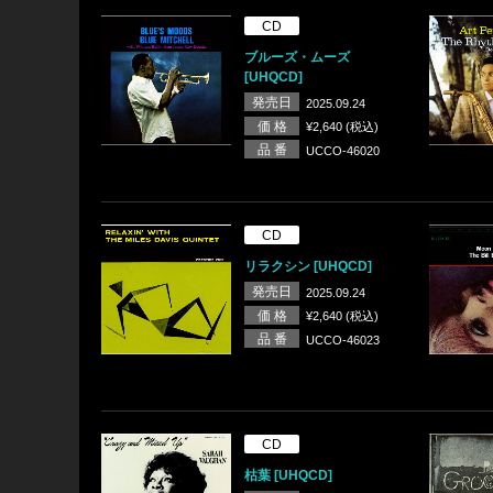
CD
ブルーズ・ムーズ
[UHQCD]
発売日
2025.09.24
価 格
¥2,640 (税込)
品 番
UCCO-46020
CD
リラクシン [UHQCD]
発売日
2025.09.24
価 格
¥2,640 (税込)
品 番
UCCO-46023
CD
枯葉 [UHQCD]