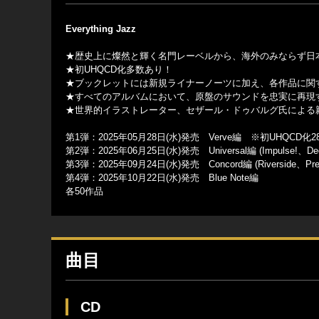
Everything Jazz
★歴史上に燦然と輝く名門レーベルから、海外のみならず日本
★初UHQCD化多数あり！
★ブックレットには新規ライナーノーツに加え、各作品に関
★すべてのアルバムにおいて、原盤のサウンドを忠実に再現す
★世界的イラストレーター、セザール・ドゥバルグ氏による
第1弾：2025年05月28日(水)発売 Verve編 ※初UHQCD化
第2弾：2025年06月25日(水)発売 Universal編 (Impulse!、D
第3弾：2025年09月24日(水)発売 Concord編 (Riverside、Presti
第4弾：2025年10月22日(水)発売 Blue Note編
各50作品
曲目
CD