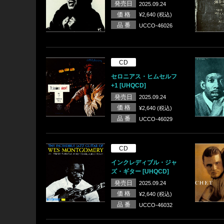
発売日
2025.09.24
価 格
¥2,640 (税込)
品 番
UCCO-46026
CD
セロニアス・ヒムセルフ
+1 [UHQCD]
発売日
2025.09.24
価 格
¥2,640 (税込)
品 番
UCCO-46029
CD
インクレディブル・ジャ
ズ・ギター [UHQCD]
発売日
2025.09.24
価 格
¥2,640 (税込)
品 番
UCCO-46032