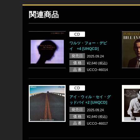
関連商品
CD
ワルツ・フォー・デビ
イ +4 [UHQCD]
発売日
2025.09.24
価 格
¥2,640 (税込)
品 番
UCCO-46014
CD
アイ・ウィル・セイ・グ
ッドバイ +2 [UHQCD]
発売日
2025.09.24
価 格
¥2,640 (税込)
品 番
UCCO-46017