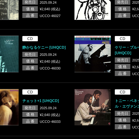
発売日
発売日
2025.09.24
2025
価 格
価 格
¥2,640 (税込)
¥2,
品 番
品 番
UCCO-46027
UCC
CD
CD
静かなるケニー [UHQCD]
ケリー・ブルー
[UHQCD]
発売日
2025.09.24
発売日
2025
価 格
¥2,640 (税込)
価 格
¥2,
品 番
UCCO-46030
品 番
UCC
CD
CD
チェット+1 [UHQCD]
トニー・ベネ
ル・エヴァンス 
発売日
2025.09.24
発売日
2025
価 格
¥2,640 (税込)
価 格
¥2,
品 番
UCCO-46033
品 番
UCC