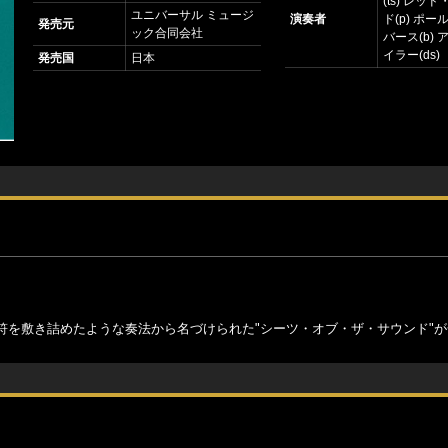
(ts) レッ
ユニバーサル ミュージ
演奏者
ド(p) ポ
発売元
ック合同会社
バース(b)
イラー(ds)
発売国
日本
符を敷き詰めたような奏法から名づけられた"シーツ・オブ・ザ・サウンド"が